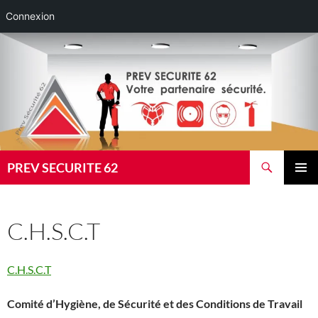
Connexion
Aller
au
contenu
Recherche
PREV SECURITE 62
MENU
PRINCI
C.H.S.C.T
C.H.S.C.T
Comité d’Hygiène, de Sécurité et des Conditions de Travail