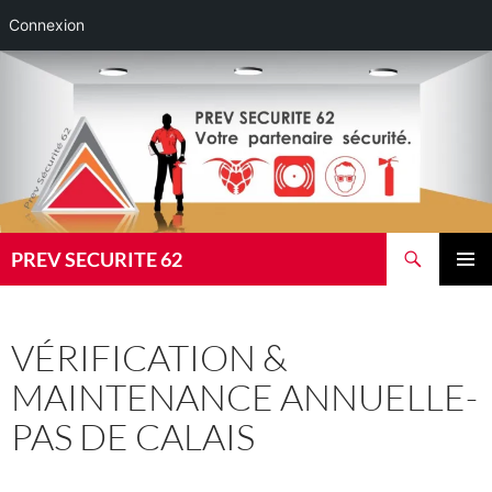
Connexion
Aller
au
contenu
Recherche
PREV SECURITE 62
MENU
PRINCI
VÉRIFICATION &
MAINTENANCE ANNUELLE-
PAS DE CALAIS