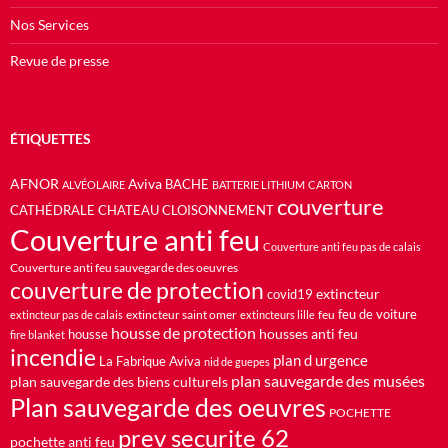
Nos Services
Revue de presse
ÉTIQUETTES
AFNOR
Aviva
BACHE
ALVÉOLAIRE
BATTERIE LITHIUM
CARTON
couverture
CATHÉDRALE
CHATEAU
CLOISONNEMENT
Couverture anti feu
Couverture anti feu pas de calais
Couverture anti feu sauvegarde des oeuvres
couverture de protection
extincteur
covid19
feu de voiture
extincteur saint omer
feu
extincteur pas de calais
extincteurs lille
housse de protection
housses anti feu
housse
fire blanket
incendie
plan d urgence
La Fabrique Aviva
nid de guepes
plan sauvegarde des musées
plan sauvegarde des biens culturels
Plan sauvegarde des oeuvres
POCHETTE
prev securite 62
pochette anti feu