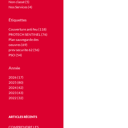
Non classé (5)
Nos Services (4)
Étiquettes
Couverture anti feu (118)
PROTECH SENTINEL (76)
Plan sauvegarde des
oeuvres (69)
prev securite 62 (56)
PSO (54)
Année
2026 (17)
2025 (80)
2024 (42)
2023 (43)
2022 (32)
ARTICLES RÉCENTS
COMPRENDRE LES