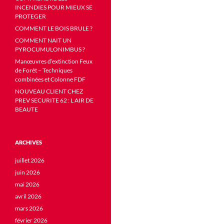
INCENDIES POUR MIEUX SE
PROTEGER
COMMENT LE BOIS BRULE ?
COMMENT NAIT UN
PYROCUMULONIMBUS ?
Manœuvres d’extinction Feux
de Forêt – Techniques
combinées et Colonne FDF
NOUVEAU CLIENT CHEZ
PREV SECURITE 62 : L AIR DE
BEAUTE
ARCHIVES
juillet 2026
juin 2026
mai 2026
avril 2026
mars 2026
février 2026