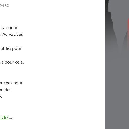
TAIRE
t à coeur.
ue Aviva avec
utiles pour
is pour cela,
 musées pour
ou de
es
r/fr/
…