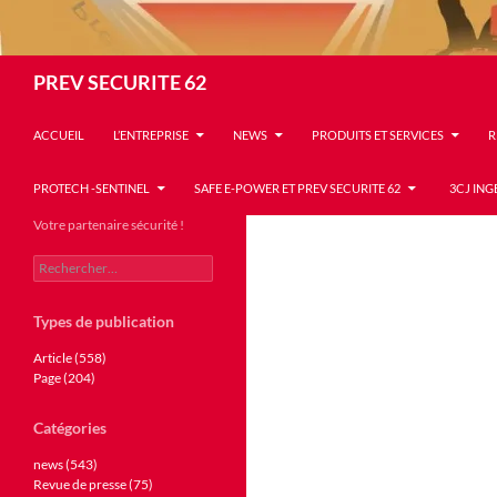
Recherche
PREV SECURITE 62
ACCUEIL
L’ENTREPRISE
NEWS
PRODUITS ET SERVICES
R
PROTECH -SENTINEL
SAFE E-POWER ET PREV SECURITE 62
3CJ ING
Votre partenaire sécurité !
Rechercher :
Types de publication
Article (558)
Page (204)
Catégories
news (543)
Revue de presse (75)