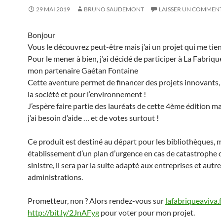
29 MAI 2019
BRUNO SAUDEMONT
LAISSER UN COMMEN
Bonjour
Vous le découvrez peut-être mais j’ai un projet qui me tien
Pour le mener à bien, j’ai décidé de participer à La Fabriq
mon partenaire Gaétan Fontaine
Cette aventure permet de financer des projets innovants, 
la société et pour l’environnement !
J’espère faire partie des lauréats de cette 4ème édition ma
j’ai besoin d’aide … et de votes surtout !
Ce produit est destiné au départ pour les bibliothèques,
établissement d’un plan d’urgence en cas de catastrophe 
sinistre, il sera par la suite adapté aux entreprises et autr
administrations.
Prometteur, non ? Alors rendez-vous sur
lafabriqueaviva.f
http://bit.ly/2JnAFyg
pour voter pour mon projet.