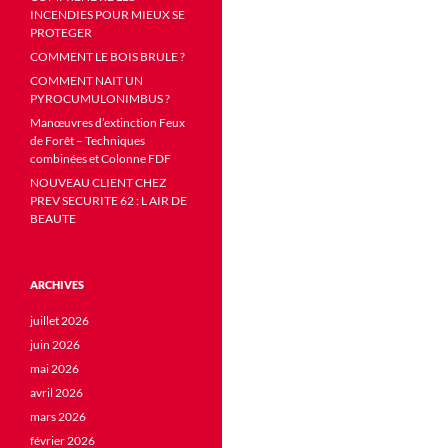
INCENDIES POUR MIEUX SE
PROTEGER
COMMENT LE BOIS BRULE ?
COMMENT NAIT UN
PYROCUMULONIMBUS ?
Manœuvres d’extinction Feux
de Forêt – Techniques
combinées et Colonne FDF
NOUVEAU CLIENT CHEZ
PREV SECURITE 62 : L AIR DE
BEAUTE
ARCHIVES
juillet 2026
juin 2026
mai 2026
avril 2026
mars 2026
février 2026