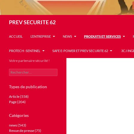
Recherche
PREV SECURITE 62
ACCUEIL
L’ENTREPRISE
NEWS
PRODUITS ET SERVICES
PROTECH -SENTINEL
SAFE E-POWER ET PREV SECURITE 62
3CJ ING
Votre partenaire sécurité !
Rechercher :
Types de publication
Article (558)
Page (204)
Catégories
news (543)
Revue de presse (75)