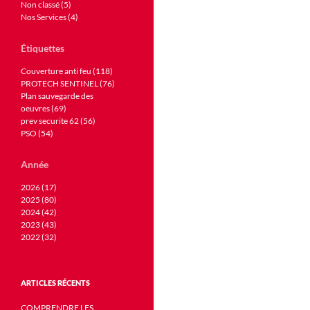
Non classé (5)
Nos Services (4)
Étiquettes
Couverture anti feu (118)
PROTECH SENTINEL (76)
Plan sauvegarde des
oeuvres (69)
prev securite 62 (56)
PSO (54)
Année
2026 (17)
2025 (80)
2024 (42)
2023 (43)
2022 (32)
ARTICLES RÉCENTS
COMPRENDRE LES