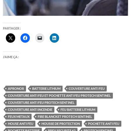
PARTAGER :
J’AIME ÇA :
APRONOR
BATTERIE LITHIUM
COUVERTURE ANTI FEU
COUVERTURE ANTI FEU ET POCHETTE ANTI FEU PROTECH SENTINEL
COUVERTURE ANTI FEU PROTECH SENTINEL
COUVERTURE ANTI INCENDIE
FEU BATTERIE LITHIUM
FEUX METAUX
FIRE BLANCKET PROTECH SENTINEL
HOUSE ANTI FEU
HOUSSE DE PROTECTION
POCHETTE ANTI FEU
POCHETTE BATTERIE
PREV SECURITE 62
PROTECH SENTINEL