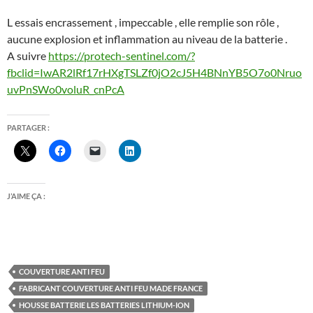
L essais encrassement , impeccable , elle remplie son rôle ,
aucune explosion et inflammation au niveau de la batterie .
A suivre
https://protech-sentinel.com/?
fbclid=IwAR2lRf17rHXgTSLZf0jO2cJ5H4BNnYB5O7o0Nruo
uvPnSWo0voluR_cnPcA
PARTAGER :
J’AIME ÇA :
COUVERTURE ANTI FEU
FABRICANT COUVERTURE ANTI FEU MADE FRANCE
HOUSSE BATTERIE LES BATTERIES LITHIUM-ION