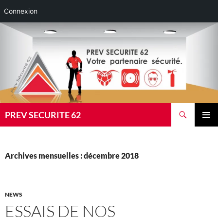
Connexion
Aller
au
contenu
Recherche
PREV SECURITE 62
MENU
PRINCI
Archives mensuelles : décembre 2018
NEWS
ESSAIS DE NOS