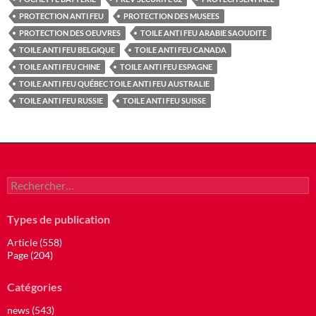
PROTECTION ANTI FEU
PROTECTION DES MUSEES
PROTECTION DES OEUVRES
TOILE ANTI FEU ARABIE SAOUDITE
TOILE ANTI FEU BELGIQUE
TOILE ANTI FEU CANADA
TOILE ANTI FEU CHINE
TOILE ANTI FEU ESPAGNE
TOILE ANTI FEU QUÉBEC TOILE ANTI FEU AUSTRALIE
TOILE ANTI FEU RUSSIE
TOILE ANTI FEU SUISSE
Rechercher :
Types de publication
Article (558)
Page (204)
Catégories
news (543)