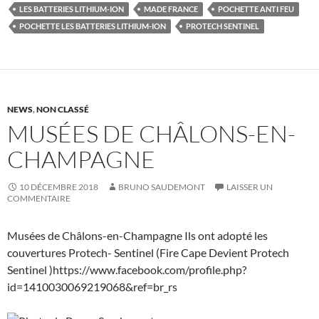
LES BATTERIES LITHIUM-ION
MADE FRANCE
POCHETTE ANTI FEU
POCHETTE LES BATTERIES LITHIUM-ION
PROTECH SENTINEL
NEWS
,
NON CLASSÉ
MUSÉES DE CHÂLONS-EN-
CHAMPAGNE
10 DÉCEMBRE 2018
BRUNO SAUDEMONT
LAISSER UN
COMMENTAIRE
Musées de Châlons-en-Champagne Ils ont adopté les
couvertures Protech- Sentinel (Fire Cape Devient Protech
Sentinel )https://www.facebook.com/profile.php?
id=1410030069219068&ref=br_rs