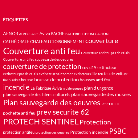
ÉTIQUETTES
AFNOR
Aviva
BACHE
ALVÉOLAIRE
BATTERIE LITHIUM
CARTON
couverture
CATHÉDRALE
CHATEAU
CLOISONNEMENT
Couverture anti feu
Couverture anti feu pas de calais
Couverture anti feu sauvegarde des oeuvres
couverture de protection
extincteur
covid19
feu de voiture
extincteur saint omer
feu
extincteur pas de calais
extincteurs lille
housse de protection
housses anti feu
housse
fire blanket
incendie
plan d urgence
La Fabrique Aviva
nid de guepes
plan sauvegarde des musées
plan sauvegarde des biens culturels
Plan sauvegarde des oeuvres
POCHETTE
prev securite 62
pochette anti feu
PROTECH SENTINEL
Protection
PSBC
Protection incendie
protection antifeu
protection des oeuvres