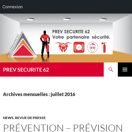
Connexion
Aller
au
contenu
Recherche
PREV SECURITE 62
MENU
PRINCI
Archives mensuelles : juillet 2016
NEWS
,
REVUE DE PRESSE
PRÉVENTION – PRÉVISION