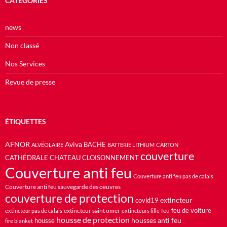
CATÉGORIES
news
Non classé
Nos Services
Revue de presse
ÉTIQUETTES
AFNOR
Aviva
BACHE
ALVÉOLAIRE
BATTERIE LITHIUM
CARTON
couverture
CATHÉDRALE
CHATEAU
CLOISONNEMENT
Couverture anti feu
Couverture anti feu pas de calais
Couverture anti feu sauvegarde des oeuvres
couverture de protection
extincteur
covid19
feu de voiture
extincteur saint omer
feu
extincteur pas de calais
extincteurs lille
housse de protection
housses anti feu
housse
fire blanket