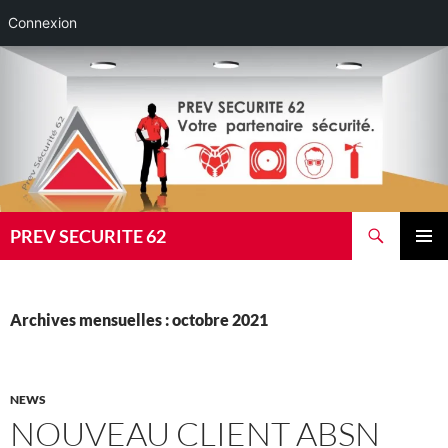
Connexion
Aller
au
contenu
Recherche
PREV SECURITE 62
MENU
PRINCI
Archives mensuelles : octobre 2021
NEWS
NOUVEAU CLIENT ABSN