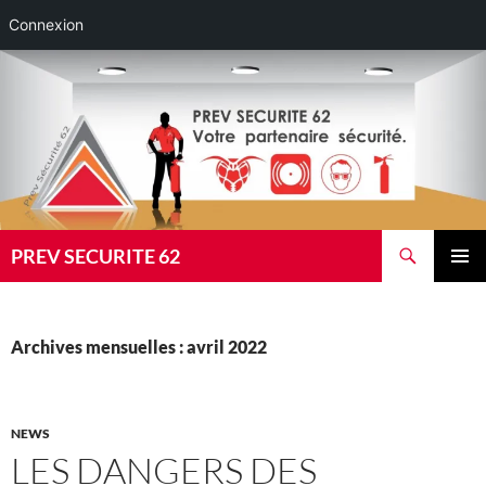
Connexion
Aller
au
contenu
Recherche
PREV SECURITE 62
MENU
PRINCI
Archives mensuelles : avril 2022
NEWS
LES DANGERS DES