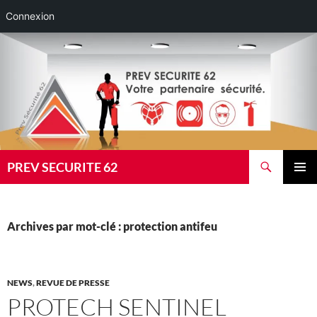
Connexion
Aller
au
contenu
Recherche
PREV SECURITE 62
MENU
PRINCI
Archives par mot-clé : protection antifeu
NEWS
,
REVUE DE PRESSE
PROTECH SENTINEL