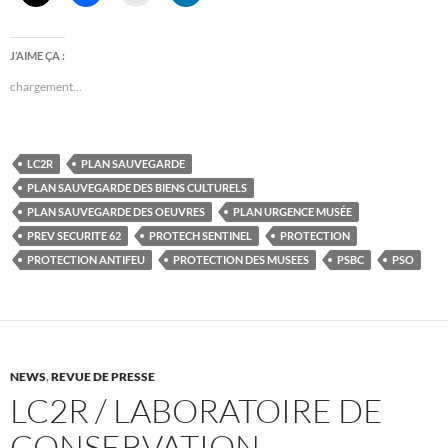
J’AIME ÇA :
chargement…
LC2R
PLAN SAUVEGARDE
PLAN SAUVEGARDE DES BIENS CULTURELS
PLAN SAUVEGARDE DES OEUVRES
PLAN URGENCE MUSÉE
PREV SECURITE 62
PROTECH SENTINEL
PROTECTION
PROTECTION ANTIFEU
PROTECTION DES MUSEES
PSBC
PSO
NEWS
,
REVUE DE PRESSE
LC2R / LABORATOIRE DE
CONSERVATION,