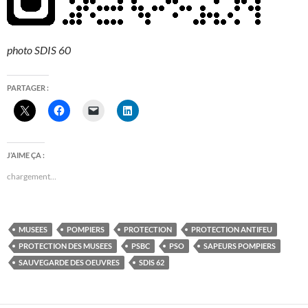
photo SDIS 60
PARTAGER :
J’AIME ÇA :
chargement…
MUSEES
POMPIERS
PROTECTION
PROTECTION ANTIFEU
PROTECTION DES MUSEES
PSBC
PSO
SAPEURS POMPIERS
SAUVEGARDE DES OEUVRES
SDIS 62