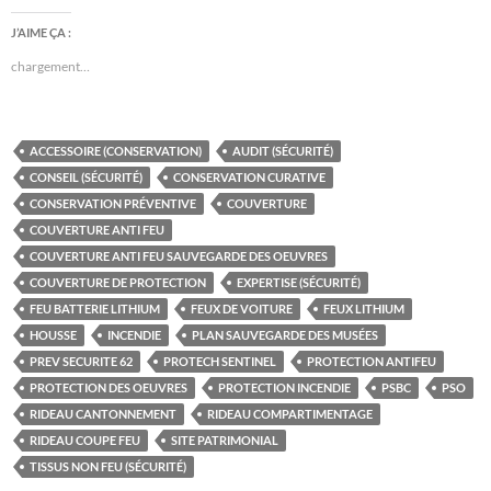
J’AIME ÇA :
chargement…
ACCESSOIRE (CONSERVATION)
AUDIT (SÉCURITÉ)
CONSEIL (SÉCURITÉ)
CONSERVATION CURATIVE
CONSERVATION PRÉVENTIVE
COUVERTURE
COUVERTURE ANTI FEU
COUVERTURE ANTI FEU SAUVEGARDE DES OEUVRES
COUVERTURE DE PROTECTION
EXPERTISE (SÉCURITÉ)
FEU BATTERIE LITHIUM
FEUX DE VOITURE
FEUX LITHIUM
HOUSSE
INCENDIE
PLAN SAUVEGARDE DES MUSÉES
PREV SECURITE 62
PROTECH SENTINEL
PROTECTION ANTIFEU
PROTECTION DES OEUVRES
PROTECTION INCENDIE
PSBC
PSO
RIDEAU CANTONNEMENT
RIDEAU COMPARTIMENTAGE
RIDEAU COUPE FEU
SITE PATRIMONIAL
TISSUS NON FEU (SÉCURITÉ)