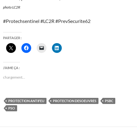
photo LC2R
#Protechsentinel #LC2R #PrevSecurite62
PARTAGER :
J’AIME ÇA :
chargement…
PROTECTION ANTIFEU
PROTECTION DESOEUVRES
PSBC
PSO