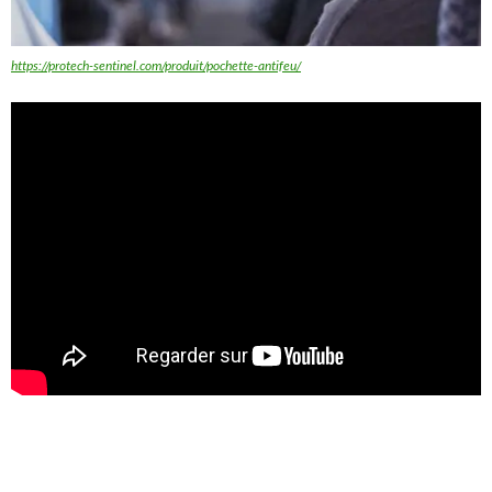
https://protech-sentinel.com/produit/pochette-antifeu/