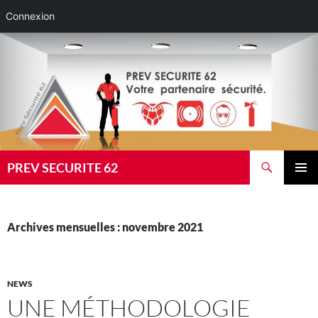
Connexion
Aller
au
contenu
Recherche
PREV SECURITE 62
MENU
PRINCI
Archives mensuelles : novembre 2021
NEWS
UNE MÉTHODOLOGIE