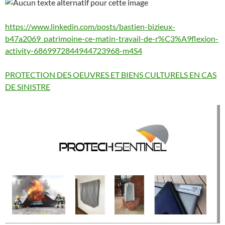
https://www.linkedin.com/posts/bastien-bizieux-
b47a2069_patrimoine-ce-matin-travail-de-r%C3%A9flexion-
activity-6869972844944723968-m4S4
PROTECTION DES OEUVRES ET BIENS CULTURELS EN CAS
DE SINISTRE