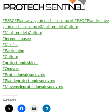
#PSBC
#Plansauvegardedesbiensculturels
#PSO
#Plandesauve
gardedesbiensculturelMinistèredelaCulture
#MinisteredelaCulture
#Incendiemusée
#Musées
#Patrimoine
#Culture
#protectiondesbiens
#Oeuvres
#Protectionsdesoeuvres
#Plandeprotectiondesoeuvres
#Moyensdeprotectionsdesoeuvres
PARTAGER :