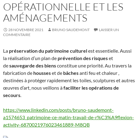
OPÉRATIONNELLE ET LES
AMÉNAGEMENTS
28 NOVEMBRE 2021
BRUNO SAUDEMONT
LAISSER UN
COMMENTAIRE
La
préservation du patrimoine culturel
est essentielle. Aussi
la réalisation d’un plan de
prévention des risques
et
de
sauvegarde des biens
constitue une priorité. Au travers la
fabrication de
housses
et de
bâches
anti feu et chaleur ,
destinées à protéger rapidement les toiles, sculptures et autres
œuvres d’art, nous veillons à
faciliter les opérations de
secours
.
https://www.linkedin.com/posts/bruno-saudemont-
a1574653_patrimoine-ce-matin-travail-de-r%C3%A9flexion-
activity-6870021976023461889-M8QB