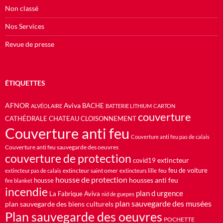
Non classé
Nos Services
Revue de presse
ÉTIQUETTES
AFNOR
Aviva
BACHE
ALVÉOLAIRE
BATTERIE LITHIUM
CARTON
couverture
CATHÉDRALE
CHATEAU
CLOISONNEMENT
Couverture anti feu
Couverture anti feu pas de calais
Couverture anti feu sauvegarde des oeuvres
couverture de protection
extincteur
covid19
feu de voiture
extincteur saint omer
feu
extincteur pas de calais
extincteurs lille
housse de protection
housses anti feu
housse
fire blanket
incendie
plan d urgence
La Fabrique Aviva
nid de guepes
plan sauvegarde des musées
plan sauvegarde des biens culturels
Plan sauvegarde des oeuvres
POCHETTE