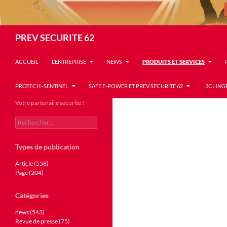
Recherche
PREV SECURITE 62
ACCUEIL
L’ENTREPRISE
NEWS
PRODUITS ET SERVICES
PROTECH -SENTINEL
SAFE E-POWER ET PREV SECURITE 62
3CJ ING
Votre partenaire sécurité !
Rechercher :
Types de publication
Article (558)
Page (204)
Catégories
news (543)
Revue de presse (75)