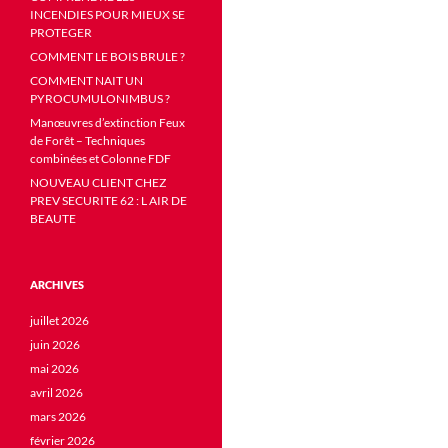
INCENDIES POUR MIEUX SE
PROTEGER
COMMENT LE BOIS BRULE ?
COMMENT NAIT UN
PYROCUMULONIMBUS ?
Manœuvres d’extinction Feux
de Forêt – Techniques
combinées et Colonne FDF
NOUVEAU CLIENT CHEZ
PREV SECURITE 62 : L AIR DE
BEAUTE
ARCHIVES
juillet 2026
juin 2026
mai 2026
avril 2026
mars 2026
février 2026