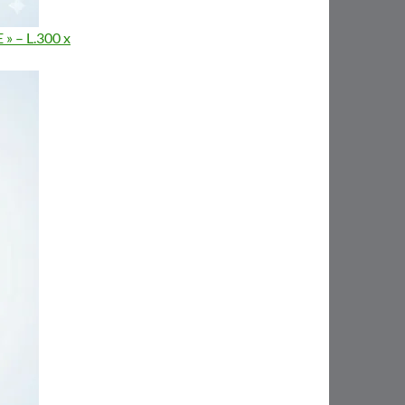
» – L.300 x