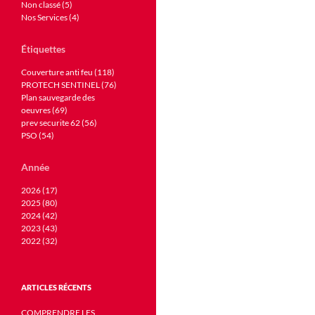
Non classé (5)
Nos Services (4)
Étiquettes
Couverture anti feu (118)
PROTECH SENTINEL (76)
Plan sauvegarde des
oeuvres (69)
prev securite 62 (56)
PSO (54)
Année
2026 (17)
2025 (80)
2024 (42)
2023 (43)
2022 (32)
ARTICLES RÉCENTS
COMPRENDRE LES