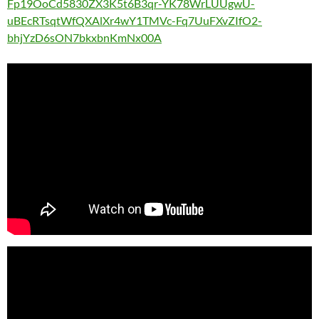
Fp19OoCd5830ZX3K5t6B3qr-YK78WrLUUgwU-
uBEcRTsqtWfQXAlXr4wY1TMVc-Fq7UuFXvZIfO2-
bhjYzD6sON7bkxbnKmNx00A