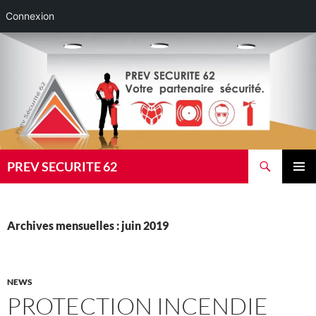
Connexion
Aller
au
contenu
Recherche
PREV SECURITE 62
MENU
PRINCI
Archives mensuelles : juin 2019
NEWS
PROTECTION INCENDIE