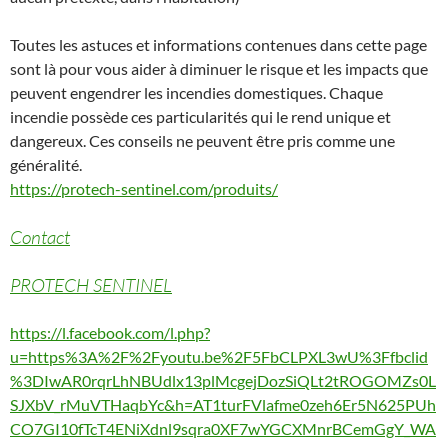
Toutes les astuces et informations contenues dans cette page
sont là pour vous aider à diminuer le risque et les impacts que
peuvent engendrer les incendies domestiques. Chaque
incendie possède ces particularités qui le rend unique et
dangereux. Ces conseils ne peuvent être pris comme une
généralité.
https://protech-sentinel.com/produits/
Contact
PROTECH SENTINEL
https://l.facebook.com/l.php?
u=https%3A%2F%2Fyoutu.be%2F5FbCLPXL3wU%3Ffbclid
%3DIwAR0rqrLhNBUdlx13plMcgejDozSiQLt2tROGOMZs0L
SJXbV_rMuVTHaqbYc&h=AT1turFVlafme0zeh6Er5N625PUh
CO7GI10fTcT4ENiXdnl9sqra0XF7wYGCXMnrBCemGgY_WA