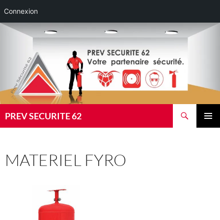
Connexion
Aller
au
contenu
Recherche
PREV SECURITE 62
MENU
PRINCI
MATERIEL FYRO