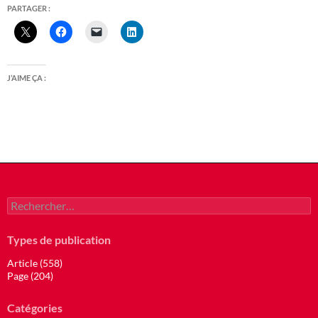
PARTAGER :
J’AIME ÇA :
Rechercher :
Types de publication
Article (558)
Page (204)
Catégories