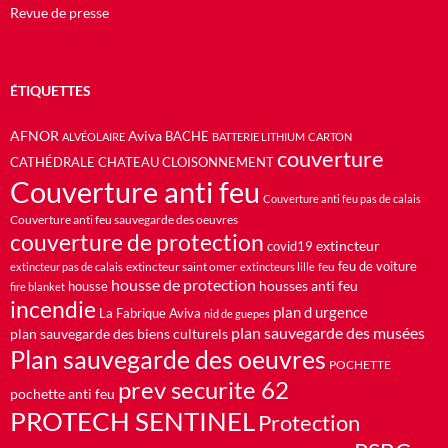
Revue de presse
ÉTIQUETTES
AFNOR
Aviva
BACHE
ALVÉOLAIRE
BATTERIE LITHIUM
CARTON
couverture
CATHÉDRALE
CHATEAU
CLOISONNEMENT
Couverture anti feu
Couverture anti feu pas de calais
Couverture anti feu sauvegarde des oeuvres
couverture de protection
extincteur
covid19
feu de voiture
extincteur saint omer
feu
extincteur pas de calais
extincteurs lille
housse de protection
housses anti feu
housse
fire blanket
incendie
plan d urgence
La Fabrique Aviva
nid de guepes
plan sauvegarde des musées
plan sauvegarde des biens culturels
Plan sauvegarde des oeuvres
POCHETTE
prev securite 62
pochette anti feu
PROTECH SENTINEL
Protection