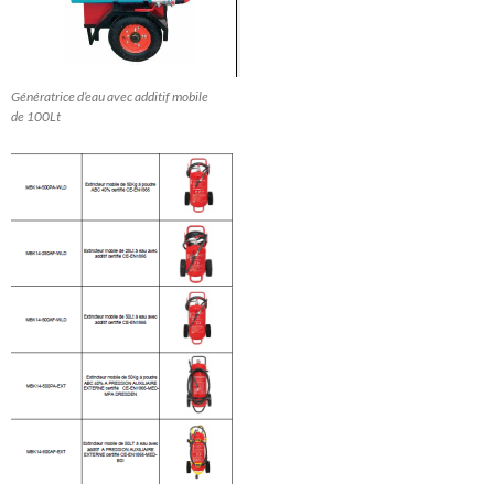
Génératrice d’eau avec additif mobile
de 100Lt