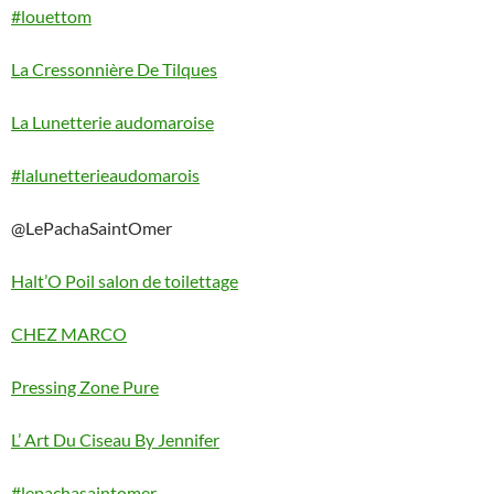
#louettom
La Cressonnière De Tilques
La Lunetterie audomaroise
#lalunetterieaudomarois
@LePachaSaintOmer
Halt’O Poil salon de toilettage
CHEZ MARCO
Pressing Zone Pure
L’ Art Du Ciseau By Jennifer
#lepachasaintomer