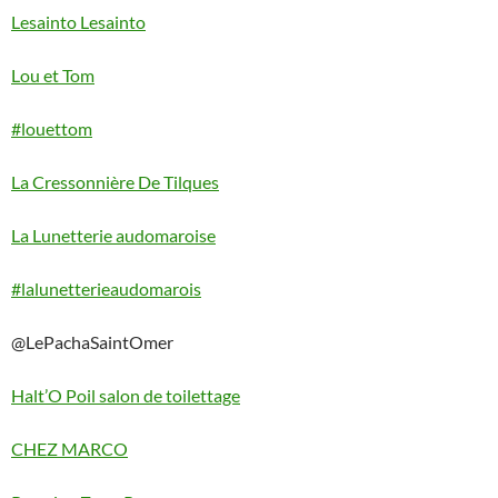
Lesainto Lesainto
Lou et Tom
#louettom
La Cressonnière De Tilques
La Lunetterie audomaroise
#lalunetterieaudomarois
@LePachaSaintOmer
Halt’O Poil salon de toilettage
CHEZ MARCO