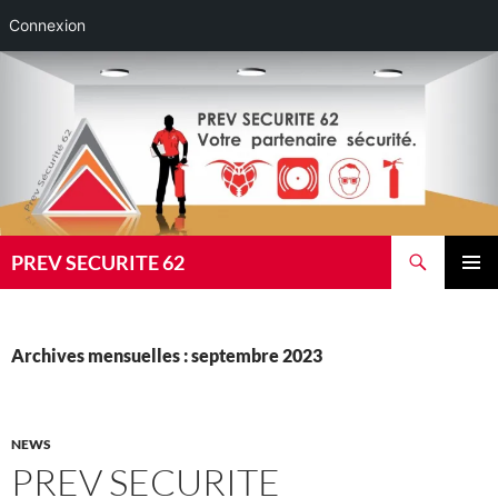
Connexion
Aller
au
contenu
Recherche
PREV SECURITE 62
MENU
PRINCI
Archives mensuelles : septembre 2023
NEWS
PREV SECURITE