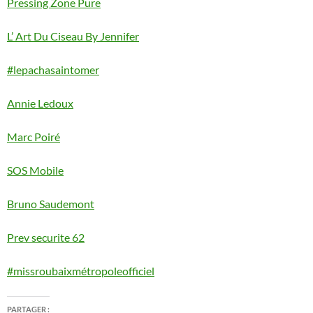
Pressing Zone Pure
L’ Art Du Ciseau By Jennifer
#lepachasaintomer
Annie Ledoux
Marc Poiré
SOS Mobile
Bruno Saudemont
Prev securite 62
#missroubaixmétropoleofficiel
PARTAGER :