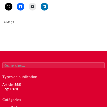
J’AIME ÇA :
Rechercher :
Types de publication
Article (558)
Page (204)
Catégories