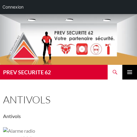
Connexion
Aller
au
contenu
Recherche
PREV SECURITE 62
MENU
PRINCI
ANTIVOLS
Antivols