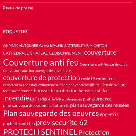
Revue de presse
ÉTIQUETTES
AFNOR
Aviva
BACHE
ALVÉOLAIRE
BATTERIE LITHIUM
CARTON
couverture
CATHÉDRALE
CHATEAU
CLOISONNEMENT
Couverture anti feu
Couverture anti feu pas de calais
Couverture anti feu sauvegarde des oeuvres
couverture de protection
extincteur
covid19
feu de voiture
extincteur saint omer
feu
extincteur pas de calais
extincteurs lille
housse de protection
housses anti feu
housse
fire blanket
incendie
plan d urgence
La Fabrique Aviva
nid de guepes
plan sauvegarde des musées
plan sauvegarde des biens culturels
Plan sauvegarde des oeuvres
POCHETTE
prev securite 62
pochette anti feu
PROTECH SENTINEL
Protection