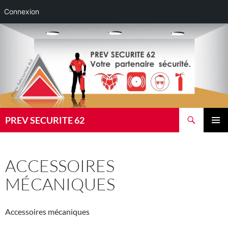
Connexion
Aller
au
contenu
Recherche
PREV SECURITE 62
MENU
PRINCI
ACCESSOIRES
MÉCANIQUES
Accessoires mécaniques