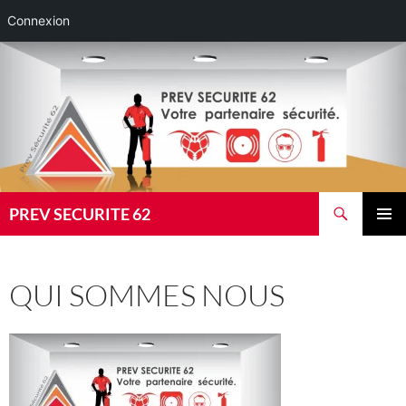
Connexion
Aller
au
contenu
Recherche
PREV SECURITE 62
MENU
PRINCI
QUI SOMMES NOUS