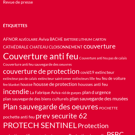
Revue de presse
ÉTIQUETTES
AFNOR
Aviva
BACHE
ALVÉOLAIRE
BATTERIE LITHIUM
CARTON
couverture
CATHÉDRALE
CHATEAU
CLOISONNEMENT
Couverture anti feu
Couverture anti feu pas de calais
Couverture anti feu sauvegarde des oeuvres
couverture de protection
extincteur
covid19
feu de voiture
extincteur saint omer
feu
extincteur pas de calais
extincteurs lille
housse de protection
housses anti feu
housse
fire blanket
incendie
plan d urgence
La Fabrique Aviva
nid de guepes
plan sauvegarde des musées
plan sauvegarde des biens culturels
Plan sauvegarde des oeuvres
POCHETTE
prev securite 62
pochette anti feu
PROTECH SENTINEL
Protection
PSBC