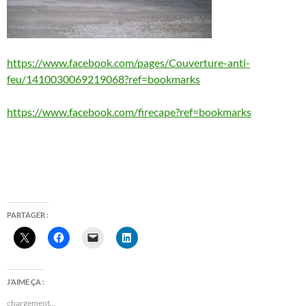
https://www.facebook.com/pages/Couverture-anti-
feu/1410030069219068?ref=bookmarks
https://www.facebook.com/firecape?ref=bookmarks
PARTAGER :
J’AIME ÇA :
chargement…