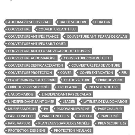
AUDOMAROISE COVERAGE
BACHE SOUDURE
CHALEUR
COUVERTURE
COUVERTURE ANTI FEU
COUVERTURE ANTI FEU FRANCE
COUVERTURE ANTI FEU PAS DE CALAIS
COUVERTURE ANTI FEU SAINT OMER
COUVERTURE ANTI FEU SAUVEGARDE DES OEUVRES
COUVERTURE AUDOMAROISE
COUVERTURE CONTRE LE FEU
COUVERTURE DESINCARCÉRATION
COUVERTURE FEU DE VOITURE
COUVERTURE PROTECTION
COVER
COVER EXTRICATION
FEU
FEU DE PARKING SOUTERRAIN
FEU DE VOITURE
FIBRE DE VERRE
FIBRE DE VERRE SILICONÉE
FIRE BLANKET
INCENDIE VOITURE
L AUDOMAROIS
L INDEPENDANT PAS DE CALAIS
L INDEPENDANT SAINT OMER
LEADER
L’ATELIER DE L’AUDOMAROIS
MUSÉE SANDELIN
PA
PADOVANI SEVERINE
PARE CHALEUR
PARE ETINCELLE
PARE ETINCELLES
PARE FEU
PARE FUMÉE
PARE VAPEUR
PLAN SAUVEGARDE DES MUSÉES
PREV SECURITE 62
PROTECTION DES BIENS
PROTECTION MEULAGE