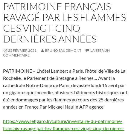
PATRIMOINE FRANÇAIS
RAVAGÉ PAR LES FLAMMES
CES VINGT-CINQ
DERNIÈRES ANNÉES
25 FÉVRIER 2021
BRUNO SAUDEMONT
LAISSER UN
COMMENTAIRE
PATRIMOINE – L’hôtel Lambert à Paris, l’hôtel de Ville de La
Rochelle, le Parlement de Bretagne à Rennes… Avant la
cathédrale Notre-Dame de Paris, dévastée lundi 15 avril par
un gigantesque incendie, plusieurs bâtiments historiques ont
été endommagés par les flammes au cours des 25 dernières
années en France.Par Mickael
Naulin AFP agence
https://www.lefigaro.fr/culture/inventaire-du-patrimoine-
francais-ravage-par-les-flammes-ces-vingt-cinq-dernieres-