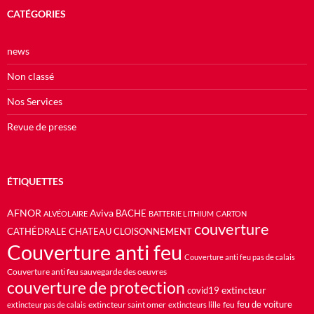
CATÉGORIES
news
Non classé
Nos Services
Revue de presse
ÉTIQUETTES
AFNOR
Aviva
BACHE
ALVÉOLAIRE
BATTERIE LITHIUM
CARTON
couverture
CATHÉDRALE
CHATEAU
CLOISONNEMENT
Couverture anti feu
Couverture anti feu pas de calais
Couverture anti feu sauvegarde des oeuvres
couverture de protection
extincteur
covid19
feu de voiture
extincteur saint omer
feu
extincteur pas de calais
extincteurs lille