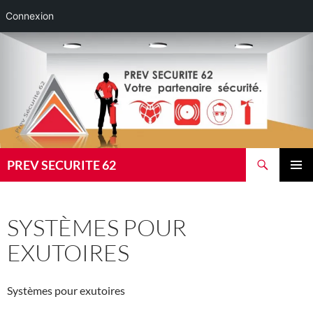
Connexion
Aller
au
contenu
Recherche
PREV SECURITE 62
MENU
PRINCI
SYSTÈMES POUR
EXUTOIRES
Systèmes pour exutoires