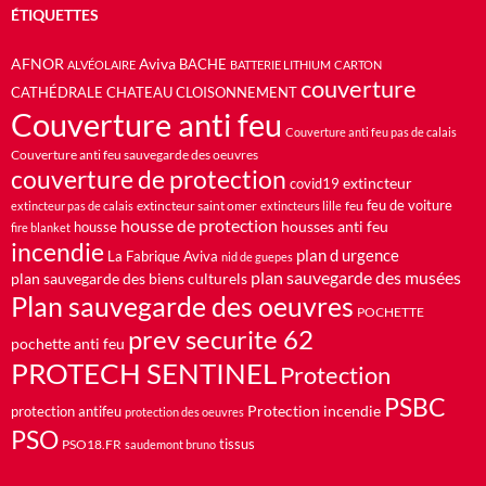
ÉTIQUETTES
AFNOR
Aviva
BACHE
ALVÉOLAIRE
BATTERIE LITHIUM
CARTON
couverture
CATHÉDRALE
CHATEAU
CLOISONNEMENT
Couverture anti feu
Couverture anti feu pas de calais
Couverture anti feu sauvegarde des oeuvres
couverture de protection
extincteur
covid19
feu de voiture
extincteur saint omer
feu
extincteur pas de calais
extincteurs lille
housse de protection
housses anti feu
housse
fire blanket
incendie
plan d urgence
La Fabrique Aviva
nid de guepes
plan sauvegarde des musées
plan sauvegarde des biens culturels
Plan sauvegarde des oeuvres
POCHETTE
prev securite 62
pochette anti feu
PROTECH SENTINEL
Protection
PSBC
Protection incendie
protection antifeu
protection des oeuvres
PSO
PSO18.FR
tissus
saudemont bruno