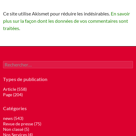
Ce site utilise Akismet pour réduire les indésirables.
En savoir
plus sur la façon dont les données de vos commentaires sont
traitées
.
Rechercher :
Types de publication
Article (558)
Page (204)
Catégories
news (543)
Revue de presse (75)
Non classé (5)
Nos Services (4)