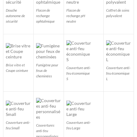
Douche
Flacon de
Flacon de
Coffret de soins
autonome de
rechange
rechange pH
polyvalent
sécurité
ophtalmique
neutre
Brise vitre et
Fumigène pour
Couverture anti-
Couverture anti-
Coupe ceinture
feux de
feu économique
feu économique
cheminées
S
L
Couverture anti-
Couverture anti-
Couvertures
feu Small
feu Large
anti-feu
personnalisées