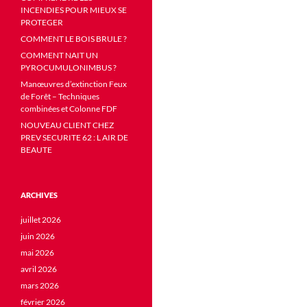
INCENDIES POUR MIEUX SE
PROTEGER
COMMENT LE BOIS BRULE ?
COMMENT NAIT UN
PYROCUMULONIMBUS ?
Manœuvres d’extinction Feux
de Forêt – Techniques
combinées et Colonne FDF
NOUVEAU CLIENT CHEZ
PREV SECURITE 62 : L AIR DE
BEAUTE
ARCHIVES
juillet 2026
juin 2026
mai 2026
avril 2026
mars 2026
février 2026