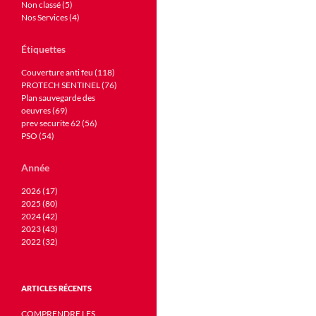
Non classé (5)
Nos Services (4)
Étiquettes
Couverture anti feu (118)
PROTECH SENTINEL (76)
Plan sauvegarde des
oeuvres (69)
prev securite 62 (56)
PSO (54)
Année
2026 (17)
2025 (80)
2024 (42)
2023 (43)
2022 (32)
ARTICLES RÉCENTS
COMPRENDRE LES