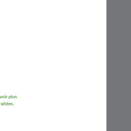
voir plus
raitées
.