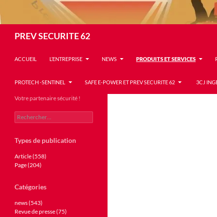
Recherche
PREV SECURITE 62
ACCUEIL
L’ENTREPRISE
NEWS
PRODUITS ET SERVICES
PROTECH -SENTINEL
SAFE E-POWER ET PREV SECURITE 62
3CJ ING
Votre partenaire sécurité !
Rechercher :
Types de publication
Article (558)
Page (204)
Catégories
news (543)
Revue de presse (75)