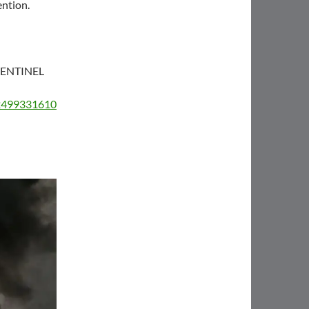
ention.
-SENTINEL
/2499331610