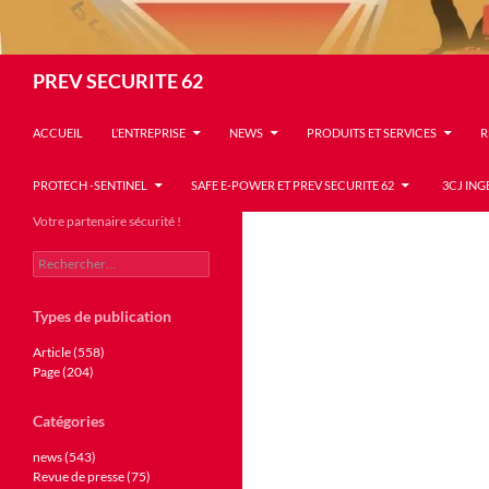
Recherche
PREV SECURITE 62
ACCUEIL
L’ENTREPRISE
NEWS
PRODUITS ET SERVICES
R
PROTECH -SENTINEL
SAFE E-POWER ET PREV SECURITE 62
3CJ ING
Votre partenaire sécurité !
Rechercher :
Types de publication
Article (558)
Page (204)
Catégories
news (543)
Revue de presse (75)