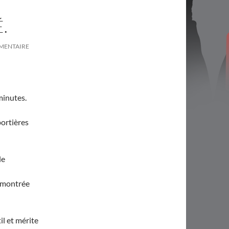
.
MMENTAIRE
minutes.
ortières
le
démontrée
il et mérite