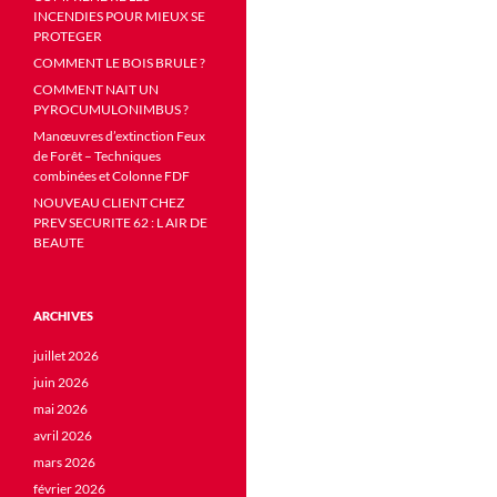
INCENDIES POUR MIEUX SE
PROTEGER
COMMENT LE BOIS BRULE ?
COMMENT NAIT UN
PYROCUMULONIMBUS ?
Manœuvres d’extinction Feux
de Forêt – Techniques
combinées et Colonne FDF
NOUVEAU CLIENT CHEZ
PREV SECURITE 62 : L AIR DE
BEAUTE
ARCHIVES
juillet 2026
juin 2026
mai 2026
avril 2026
mars 2026
février 2026