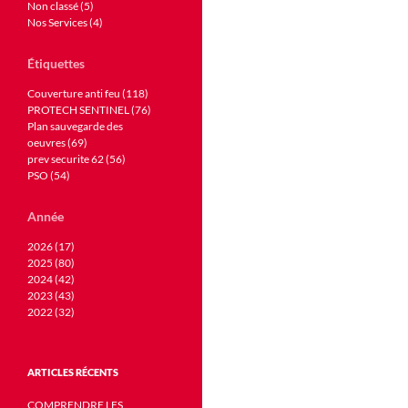
Non classé (5)
Nos Services (4)
Étiquettes
Couverture anti feu (118)
PROTECH SENTINEL (76)
Plan sauvegarde des
oeuvres (69)
prev securite 62 (56)
PSO (54)
Année
2026 (17)
2025 (80)
2024 (42)
2023 (43)
2022 (32)
ARTICLES RÉCENTS
COMPRENDRE LES