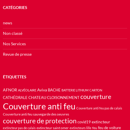
CATÉGORIES
news
Non classé
Nos Services
Revue de presse
ÉTIQUETTES
AFNOR
Aviva
BACHE
ALVÉOLAIRE
BATTERIE LITHIUM
CARTON
couverture
CATHÉDRALE
CHATEAU
CLOISONNEMENT
Couverture anti feu
Couverture anti feu pas de calais
Couverture anti feu sauvegarde des oeuvres
couverture de protection
extincteur
covid19
feu de voiture
extincteur saint omer
feu
extincteur pas de calais
extincteurs lille