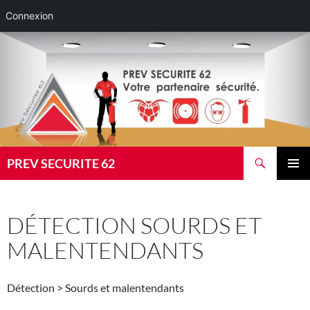
Connexion
Aller
au
contenu
Recherche
PREV SECURITE 62
MENU
PRINCI
DÉTECTION SOURDS ET
MALENTENDANTS
Détection > Sourds et malentendants