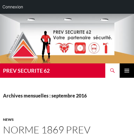
Connexion
Aller
au
contenu
Recherche
PREV SECURITE 62
MENU
PRINCI
Archives mensuelles : septembre 2016
NEWS
NORME 1869 PREV