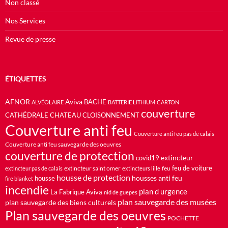
Non classé
Nos Services
Revue de presse
ÉTIQUETTES
AFNOR
Aviva
BACHE
ALVÉOLAIRE
BATTERIE LITHIUM
CARTON
couverture
CATHÉDRALE
CHATEAU
CLOISONNEMENT
Couverture anti feu
Couverture anti feu pas de calais
Couverture anti feu sauvegarde des oeuvres
couverture de protection
extincteur
covid19
feu de voiture
extincteur saint omer
feu
extincteur pas de calais
extincteurs lille
housse de protection
housses anti feu
housse
fire blanket
incendie
plan d urgence
La Fabrique Aviva
nid de guepes
plan sauvegarde des musées
plan sauvegarde des biens culturels
Plan sauvegarde des oeuvres
POCHETTE