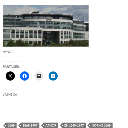
AFNOR
PARTAGER :
J’AIME ÇA :
1869
1869-1997
AFNOR
EN 1869-1997
NORME 1869