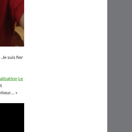
Je suis fier
lisation
Le
t
bonheur… »