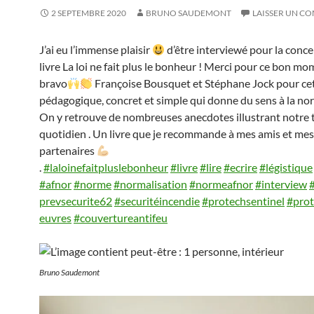
2 SEPTEMBRE 2020
BRUNO SAUDEMONT
LAISSER UN C
J’ai eu l’immense plaisir
d’être interviewé pour la conc
livre La loi ne fait plus le bonheur ! Merci pour ce bon m
bravo
Françoise Bousquet et Stéphane Jock pour ce
pédagogique, concret et simple qui donne du sens à la nor
On y retrouve de nombreuses anecdotes illustrant notre t
quotidien . Un livre que je recommande à mes amis et mes
partenaires
.
#laloinefaitpluslebonheur
#livre
#lire
#ecrire
#légistique
#afnor
#norme
#normalisation
#normeafnor
#interview
prevsecurite62
#securitéincendie
#protechsentinel
#prot
euvres
#couvertureantifeu
Bruno Saudemont