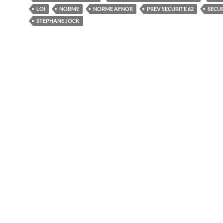
LOI
NORME
NORME AFNOR
PREV SECURITE 62
SECUR
STEPHANE JOCK