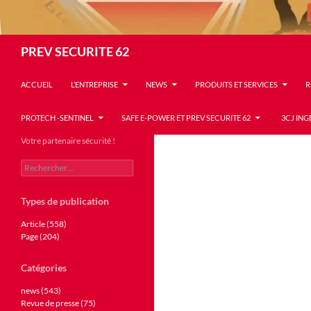
Recherche
PREV SECURITE 62
ACCUEIL
L’ENTREPRISE
NEWS
PRODUITS ET SERVICES
R
PROTECH -SENTINEL
SAFE E-POWER ET PREV SECURITE 62
3CJ ING
Votre partenaire sécurité !
Rechercher :
Types de publication
Article (558)
Page (204)
Catégories
news (543)
Revue de presse (75)