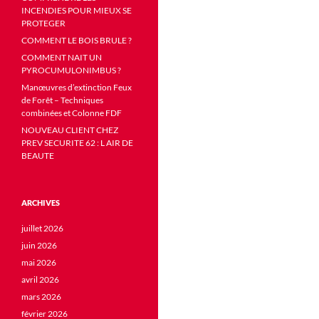
INCENDIES POUR MIEUX SE
PROTEGER
COMMENT LE BOIS BRULE ?
COMMENT NAIT UN
PYROCUMULONIMBUS ?
Manœuvres d’extinction Feux
de Forêt – Techniques
combinées et Colonne FDF
NOUVEAU CLIENT CHEZ
PREV SECURITE 62 : L AIR DE
BEAUTE
ARCHIVES
juillet 2026
juin 2026
mai 2026
avril 2026
mars 2026
février 2026