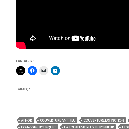
PARTAGER :
J’AIME ÇA :
AFNOR
COUVERTURE ANTI FEU
COUVERTURE EXTINCTION
FRANCOISE BOUSQUET
LA LOI NE FAIT PLUS LE BONHEUR
LEG