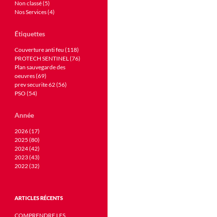
Non classé (5)
Nos Services (4)
Étiquettes
Couverture anti feu (118)
PROTECH SENTINEL (76)
Plan sauvegarde des
oeuvres (69)
prev securite 62 (56)
PSO (54)
Année
2026 (17)
2025 (80)
2024 (42)
2023 (43)
2022 (32)
ARTICLES RÉCENTS
COMPRENDRE LES