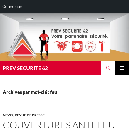
Connexion
Aller
au
contenu
Recherche
PREV SECURITE 62
MENU
PRINCI
Archives par mot-clé : feu
NEWS
,
REVUE DE PRESSE
COUVERTURES ANTI-FEU