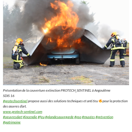
Présentation de la couverture extinction PROTECH_SENTINEL à Angoulême
SDIS 16
#protechsentinel
propose aussi des solutions techniques et anti feu
pour la protection
des œuvres d’art.
www.protech-sentinel.com
#oeuvresdart
#incendie
#feu
#plandesauvegarde
#pso
#musées
#prévention
#patrimoine