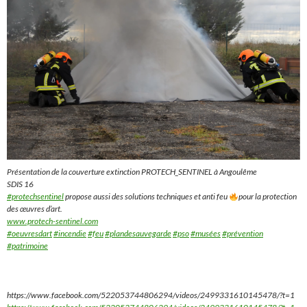
Présentation de la couverture extinction PROTECH_SENTINEL à Angoulême
SDIS 16
#protechsentinel
propose aussi des solutions techniques et anti feu
pour la protection
des œuvres d’art.
www.protech-sentinel.com
#oeuvresdart
#incendie
#feu
#plandesauvegarde
#pso
#musées
#prévention
#patrimoine
https://www.facebook.com/522053744806294/videos/2499331610145478/?t=1