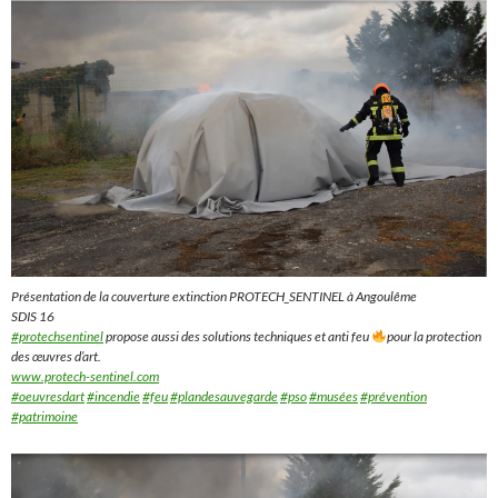
Présentation de la couverture extinction PROTECH_SENTINEL à Angoulême
SDIS 16
#protechsentinel
propose aussi des solutions techniques et anti feu
pour la protection
des œuvres d’art.
www.protech-sentinel.com
#oeuvresdart
#incendie
#feu
#plandesauvegarde
#pso
#musées
#prévention
#patrimoine