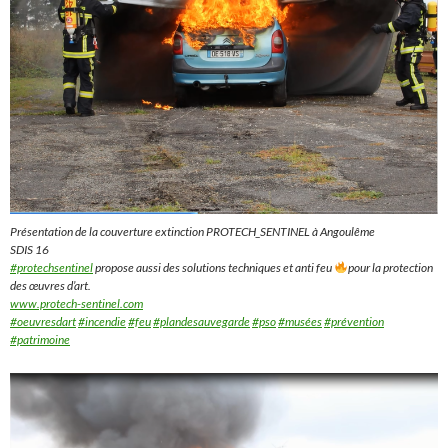
Présentation de la couverture extinction PROTECH_SENTINEL à Angoulême
SDIS 16
#protechsentinel
propose aussi des solutions techniques et anti feu
pour la protection
des œuvres d’art.
www.protech-sentinel.com
#oeuvresdart
#incendie
#feu
#plandesauvegarde
#pso
#musées
#prévention
#patrimoine