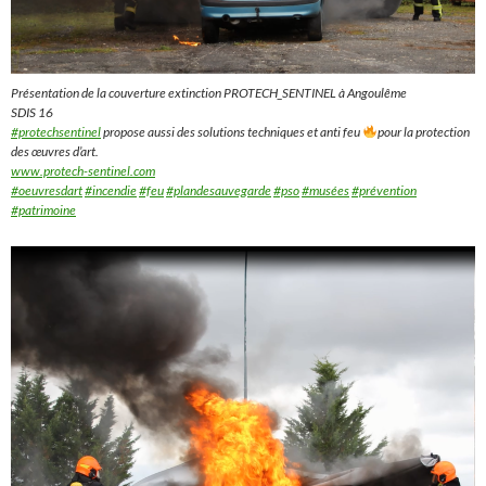
Présentation de la couverture extinction PROTECH_SENTINEL à Angoulême
SDIS 16
#protechsentinel
propose aussi des solutions techniques et anti feu
pour la protection
des œuvres d’art.
www.protech-sentinel.com
#oeuvresdart
#incendie
#feu
#plandesauvegarde
#pso
#musées
#prévention
#patrimoine