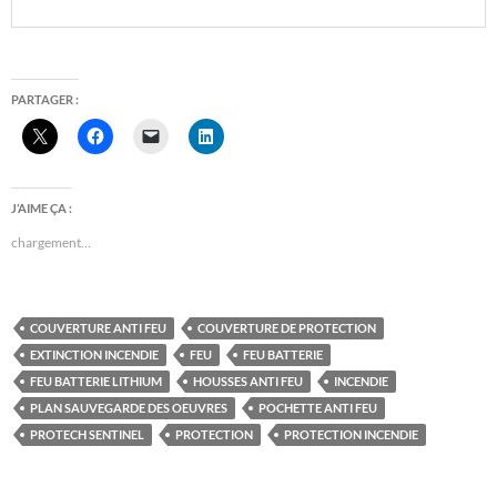
PARTAGER :
J’AIME ÇA :
chargement…
COUVERTURE ANTI FEU
COUVERTURE DE PROTECTION
EXTINCTION INCENDIE
FEU
FEU BATTERIE
FEU BATTERIE LITHIUM
HOUSSES ANTI FEU
INCENDIE
PLAN SAUVEGARDE DES OEUVRES
POCHETTE ANTI FEU
PROTECH SENTINEL
PROTECTION
PROTECTION INCENDIE