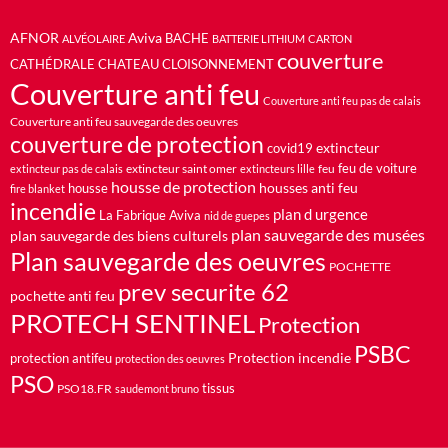
AFNOR
Aviva
BACHE
ALVÉOLAIRE
BATTERIE LITHIUM
CARTON
couverture
CATHÉDRALE
CHATEAU
CLOISONNEMENT
Couverture anti feu
Couverture anti feu pas de calais
Couverture anti feu sauvegarde des oeuvres
couverture de protection
extincteur
covid19
feu de voiture
extincteur saint omer
feu
extincteur pas de calais
extincteurs lille
housse de protection
housses anti feu
housse
fire blanket
incendie
plan d urgence
La Fabrique Aviva
nid de guepes
plan sauvegarde des musées
plan sauvegarde des biens culturels
Plan sauvegarde des oeuvres
POCHETTE
prev securite 62
pochette anti feu
PROTECH SENTINEL
Protection
PSBC
Protection incendie
protection antifeu
protection des oeuvres
PSO
PSO18.FR
tissus
saudemont bruno