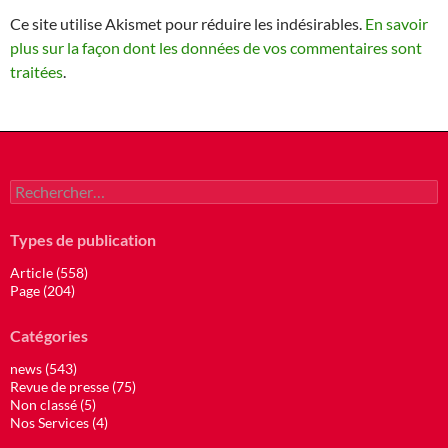
Ce site utilise Akismet pour réduire les indésirables.
En savoir
plus sur la façon dont les données de vos commentaires sont
traitées
.
Rechercher :
Types de publication
Article (558)
Page (204)
Catégories
news (543)
Revue de presse (75)
Non classé (5)
Nos Services (4)