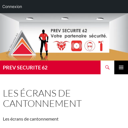
Connexion
Aller
au
contenu
Recherche
PREV SECURITE 62
MENU
PRINCI
LES ÉCRANS DE
CANTONNEMENT
Les écrans de cantonnement