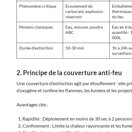
Phénomène critique
Écoulement de
Emballeme
carburant, explosion
thermique,
réservoir
du feu
Moyens classiques
Eau, mousse, poudre
Eau en trè
ABC
quantité : 
000L
Durée d’extinction
10-30 min
1h à 24h a
surveillan
2. Principe de la couverture anti-feu
Une couverture d’extinction agit par étouffement : elle pri
d’oxygène et confine les flammes, les fumées et les project
Avantages clés :
Rapidité : Déploiement en moins de 30 sec à 2 person
Confinement : Limite la chaleur rayonnante et les fum