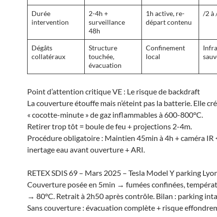
Durée
2-4h +
1h active, re-
/2 à 
intervention
surveillance
départ contenu
48h
Dégâts
Structure
Confinement
Infr
collatéraux
touchée,
local
sauv
évacuation
Point d’attention critique VE : Le risque de backdraft
La couverture étouffe mais n’éteint pas la batterie. Elle cr
« cocotte-minute » de gaz inflammables à 600-800°C.
Retirer trop tôt = boule de feu + projections 2-4m.
Procédure obligatoire : Maintien 45min à 4h + caméra IR
inertage eau avant ouverture + ARI.
RETEX SDIS 69 – Mars 2025 – Tesla Model Y parking Lyo
Couverture posée en 5min → fumées confinées, tempéra
→ 80°C. Retrait à 2h50 après contrôle. Bilan : parking intac
Sans couverture : évacuation complète + risque effondre