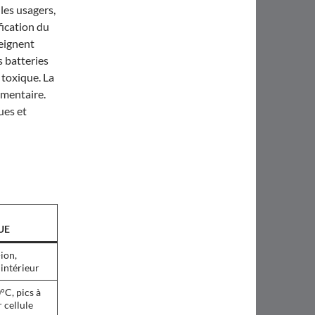
les usagers,
ification du
teignent
 batteries
 toxique. La
mentaire.
ues et
UE
-ion,
 intérieur
C, pics à
 cellule