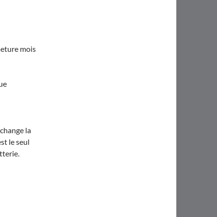
meture mois
que
 change la
st le seul
tterie.