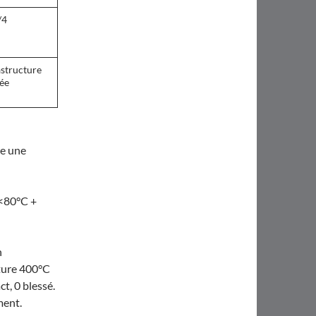
/4
astructure
ée
ée une
 <80°C +
n
ture 400°C
t, 0 blessé.
ment.