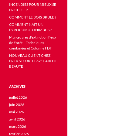
INCENDIES POUR MIEUX SE
PROTEGER
COMMENT LE BOIS BRULE ?
COMMENT NAIT UN
PYROCUMULONIMBUS ?
Manœuvres d’extinction Feux
de Forêt – Techniques
combinées et Colonne FDF
NOUVEAU CLIENT CHEZ
PREV SECURITE 62 : L AIR DE
BEAUTE
ARCHIVES
juillet 2026
juin 2026
mai 2026
avril 2026
mars 2026
février 2026