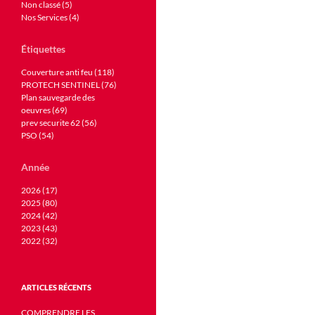
Non classé (5)
Nos Services (4)
Étiquettes
Couverture anti feu (118)
PROTECH SENTINEL (76)
Plan sauvegarde des
oeuvres (69)
prev securite 62 (56)
PSO (54)
Année
2026 (17)
2025 (80)
2024 (42)
2023 (43)
2022 (32)
ARTICLES RÉCENTS
COMPRENDRE LES