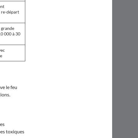
nt
 re-départ
s grande
10 000 à 30
vec
ce
ve le feu
ions.
nes
ées toxiques