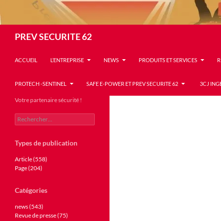
Recherche
PREV SECURITE 62
ACCUEIL
L’ENTREPRISE
NEWS
PRODUITS ET SERVICES
R
PROTECH -SENTINEL
SAFE E-POWER ET PREV SECURITE 62
3CJ ING
Votre partenaire sécurité !
Rechercher :
Types de publication
Article (558)
Page (204)
Catégories
news (543)
Revue de presse (75)