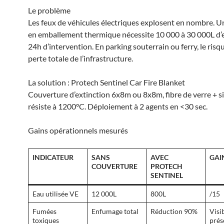
Le problème
Les feux de véhicules électriques explosent en nombre. U
en emballement thermique nécessite 10 000 à 30 000L d’e
24h d’intervention. En parking souterrain ou ferry, le risqu
perte totale de l’infrastructure.
La solution : Protech Sentinel Car Fire Blanket
Couverture d’extinction 6x8m ou 8x8m, fibre de verre + si
résiste à 1200°C. Déploiement à 2 agents en <30 sec.
Gains opérationnels mesurés
INDICATEUR
SANS
AVEC
GAI
COUVERTURE
PROTECH
SENTINEL
Eau utilisée VE
12 000L
800L
/15
Fumées
Enfumage total
Réduction 90%
Visib
toxiques
prés