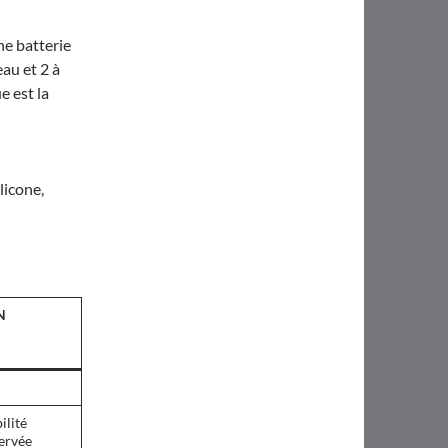
ne batterie
au et 2 à
e est la
licone,
N
ilité
ervée