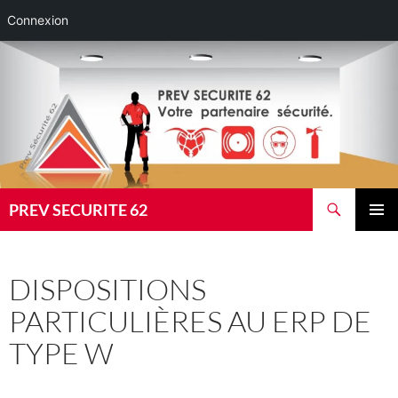
Connexion
Aller
au
contenu
Recherche
PREV SECURITE 62
MENU
PRINCI
DISPOSITIONS
PARTICULIÈRES AU ERP DE
TYPE W