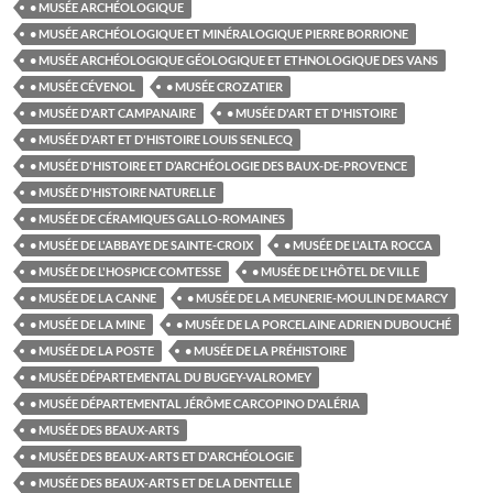
• MUSÉE ARCHÉOLOGIQUE
• MUSÉE ARCHÉOLOGIQUE ET MINÉRALOGIQUE PIERRE BORRIONE
• MUSÉE ARCHÉOLOGIQUE GÉOLOGIQUE ET ETHNOLOGIQUE DES VANS
• MUSÉE CÉVENOL
• MUSÉE CROZATIER
• MUSÉE D'ART CAMPANAIRE
• MUSÉE D'ART ET D'HISTOIRE
• MUSÉE D'ART ET D'HISTOIRE LOUIS SENLECQ
• MUSÉE D'HISTOIRE ET D’ARCHÉOLOGIE DES BAUX-DE-PROVENCE
• MUSÉE D'HISTOIRE NATURELLE
• MUSÉE DE CÉRAMIQUES GALLO-ROMAINES
• MUSÉE DE L'ABBAYE DE SAINTE-CROIX
• MUSÉE DE L'ALTA ROCCA
• MUSÉE DE L'HOSPICE COMTESSE
• MUSÉE DE L'HÔTEL DE VILLE
• MUSÉE DE LA CANNE
• MUSÉE DE LA MEUNERIE-MOULIN DE MARCY
• MUSÉE DE LA MINE
• MUSÉE DE LA PORCELAINE ADRIEN DUBOUCHÉ
• MUSÉE DE LA POSTE
• MUSÉE DE LA PRÉHISTOIRE
• MUSÉE DÉPARTEMENTAL DU BUGEY-VALROMEY
• MUSÉE DÉPARTEMENTAL JÉRÔME CARCOPINO D'ALÉRIA
• MUSÉE DES BEAUX-ARTS
• MUSÉE DES BEAUX-ARTS ET D'ARCHÉOLOGIE
• MUSÉE DES BEAUX-ARTS ET DE LA DENTELLE