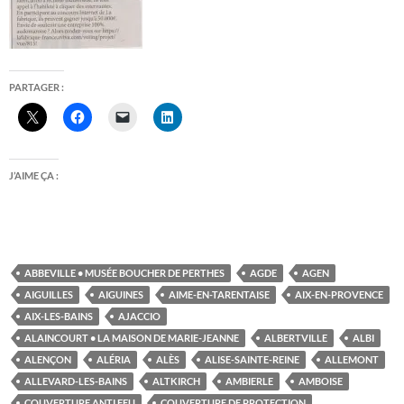
PARTAGER :
J’AIME ÇA :
ABBEVILLE • MUSÉE BOUCHER DE PERTHES
AGDE
AGEN
AIGUILLES
AIGUINES
AIME-EN-TARENTAISE
AIX-EN-PROVENCE
AIX-LES-BAINS
AJACCIO
ALAINCOURT • LA MAISON DE MARIE-JEANNE
ALBERTVILLE
ALBI
ALENÇON
ALÉRIA
ALÈS
ALISE-SAINTE-REINE
ALLEMONT
ALLEVARD-LES-BAINS
ALTKIRCH
AMBIERLE
AMBOISE
COUVERTURE ANTI FEU
COUVERTURE DE PROTECTION