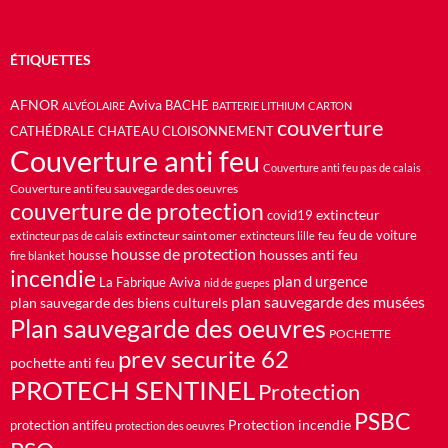
ÉTIQUETTES
AFNOR
Aviva
BACHE
ALVÉOLAIRE
BATTERIE LITHIUM
CARTON
couverture
CATHÉDRALE
CHATEAU
CLOISONNEMENT
Couverture anti feu
Couverture anti feu pas de calais
Couverture anti feu sauvegarde des oeuvres
couverture de protection
extincteur
covid19
feu de voiture
extincteur saint omer
feu
extincteur pas de calais
extincteurs lille
housse de protection
housses anti feu
housse
fire blanket
incendie
plan d urgence
La Fabrique Aviva
nid de guepes
plan sauvegarde des musées
plan sauvegarde des biens culturels
Plan sauvegarde des oeuvres
POCHETTE
prev securite 62
pochette anti feu
PROTECH SENTINEL
Protection
PSBC
Protection incendie
protection antifeu
protection des oeuvres