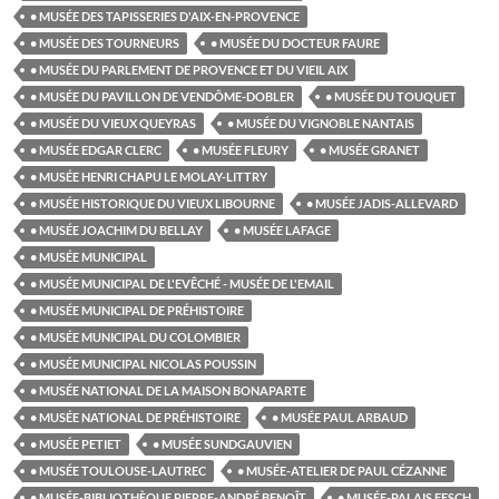
• MUSÉE DES TAPISSERIES D'AIX-EN-PROVENCE
• MUSÉE DES TOURNEURS
• MUSÉE DU DOCTEUR FAURE
• MUSÉE DU PARLEMENT DE PROVENCE ET DU VIEIL AIX
• MUSÉE DU PAVILLON DE VENDÔME-DOBLER
• MUSÉE DU TOUQUET
• MUSÉE DU VIEUX QUEYRAS
• MUSÉE DU VIGNOBLE NANTAIS
• MUSÉE EDGAR CLERC
• MUSÉE FLEURY
• MUSÉE GRANET
• MUSÉE HENRI CHAPU LE MOLAY-LITTRY
• MUSÉE HISTORIQUE DU VIEUX LIBOURNE
• MUSÉE JADIS-ALLEVARD
• MUSÉE JOACHIM DU BELLAY
• MUSÉE LAFAGE
• MUSÉE MUNICIPAL
• MUSÉE MUNICIPAL DE L'EVÊCHÉ - MUSÉE DE L'EMAIL
• MUSÉE MUNICIPAL DE PRÉHISTOIRE
• MUSÉE MUNICIPAL DU COLOMBIER
• MUSÉE MUNICIPAL NICOLAS POUSSIN
• MUSÉE NATIONAL DE LA MAISON BONAPARTE
• MUSÉE NATIONAL DE PRÉHISTOIRE
• MUSÉE PAUL ARBAUD
• MUSÉE PETIET
• MUSÉE SUNDGAUVIEN
• MUSÉE TOULOUSE-LAUTREC
• MUSÉE-ATELIER DE PAUL CÉZANNE
• MUSÉE-BIBLIOTHÈQUE PIERRE-ANDRÉ BENOÎT
• MUSÉE-PALAIS FESCH