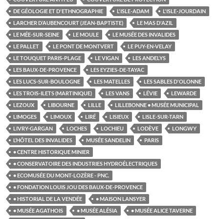
DE GÉOLOGIE ET D'ETHNOGRAPHIE
L'ISLE-ADAM
L'ISLE-JOURDAIN
LARCHER D’AUBENCOURT (JEAN-BAPTISTE)
LE MAS D'AZIL
LE MÉE-SUR-SEINE
LE MOULE
LE MUSÉE DES INVALIDES
LE PALLET
LE PONT DE MONTVERT
LE PUY-EN-VELAY
LE TOUQUET PARIS-PLAGE
LE VIGAN
LES ANDELYS
LES BAUX-DE-PROVENCE
LES EYZIES-DE-TAYAC
LES LUCS-SUR-BOULOGNE
LES MATELLES
LES SABLES D'OLONNE
LES TROIS-ILETS (MARTINIQUE)
LES VANS
LÉVIE
LEWARDE
LEZOUX
LIBOURNE
LILLE
LILLEBONNE • MUSÉE MUNICIPAL
LIMOGES
LIMOUX
LIRÉ
LISIEUX
LISLE-SUR-TARN
LIVRY-GARGAN
LOCHES
LOCHIEU
LODÈVE
LONGWY
L’HÔTEL DES INVALIDES
MUSÉE SANDELIN
PARIS
• CENTRE HISTORIQUE MINIER
• CONSERVATOIRE DES INDUSTRIES HYDROÉLECTRIQUES
• ECOMUSÉE DU MONT-LOZÈRE - PNC.
• FONDATION LOUIS JOU DES BAUX-DE-PROVENCE
• HISTORIAL DE LA VENDÉE
• MAISON LANSYER
• MUSÉE AGATHOIS
• MUSÉE ALÉSIA
• MUSÉE ALICE TAVERNE