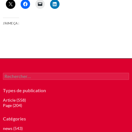
J’AIME ÇA :
Rechercher :
Types de publication
Article (558)
Page (204)
Catégories
news (543)