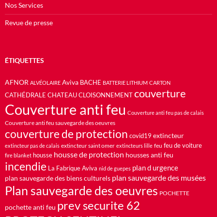
Nos Services
Revue de presse
ÉTIQUETTES
AFNOR
Aviva
BACHE
ALVÉOLAIRE
BATTERIE LITHIUM
CARTON
couverture
CATHÉDRALE
CHATEAU
CLOISONNEMENT
Couverture anti feu
Couverture anti feu pas de calais
Couverture anti feu sauvegarde des oeuvres
couverture de protection
extincteur
covid19
feu de voiture
extincteur saint omer
feu
extincteur pas de calais
extincteurs lille
housse de protection
housses anti feu
housse
fire blanket
incendie
plan d urgence
La Fabrique Aviva
nid de guepes
plan sauvegarde des musées
plan sauvegarde des biens culturels
Plan sauvegarde des oeuvres
POCHETTE
prev securite 62
pochette anti feu