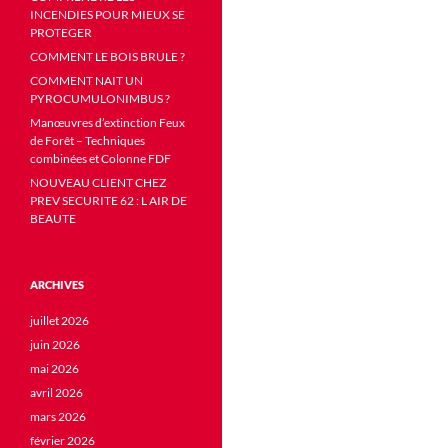
INCENDIES POUR MIEUX SE
PROTEGER
COMMENT LE BOIS BRULE ?
COMMENT NAIT UN
PYROCUMULONIMBUS ?
Manœuvres d’extinction Feux
de Forêt – Techniques
combinées et Colonne FDF
NOUVEAU CLIENT CHEZ
PREV SECURITE 62 : L AIR DE
BEAUTE
ARCHIVES
juillet 2026
juin 2026
mai 2026
avril 2026
mars 2026
février 2026