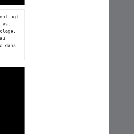
ont agi 
est 
clage. 
u 
e dans 