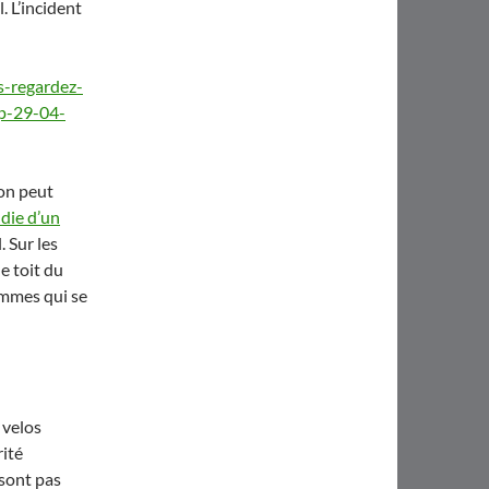
. L’incident
s-regardez-
tp-29-04-
’on peut
ndie d’un
. Sur les
e toit du
lammes qui se
 velos
rité
sont pas