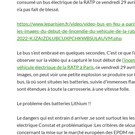
consumé un bus électrique de la RATP ce vendredi 29 avril
n’a pas fait de blessé.
https://www.leparisien.fr/video/video-bus-en-feu-a-pari
les-images-du-debut-de-lincendie-du-vehicule-de-la-ra
2022-KJZAIZDLUBCUXPCHKWBSULAUVM.php
Le bus s’est embrasé en quelques secondes. C’est ce que l
observer sur la vidéo qui a capturé le tout début de
l’ince
véhicule électrique de la RATP à Paris
, ce vendredi 29 avril
images, on peut voir une petite explosion se produire sur l
bus, là où sont situées les batteries, suivie d’immenses f
sont étendues à toute la carrosserie, à une vitesse folle.
Le probleme des batteries Lithium !!
Le dangers qui est entrain d arriver ,se sont surtout les les
electrique Constat et problématique :Les critères de sécu
concernant la mise sur le marché européen des EPDM ne 