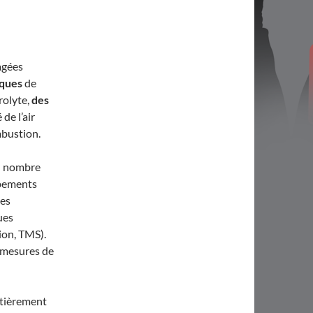
gées
sques
de
rolyte,
des
de l’air
mbustion.
un nombre
ipements
ies
ues
ion, TMS).
s mesures de
ntièrement