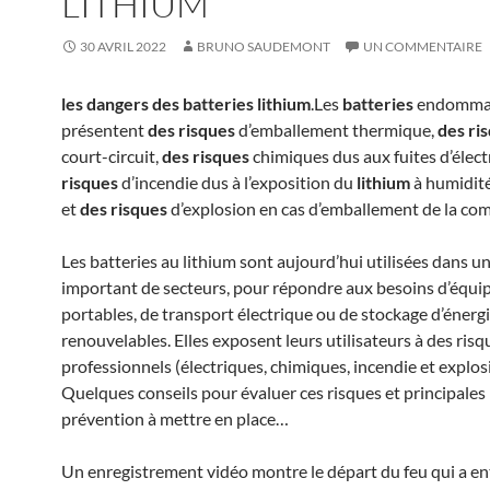
LITHIUM
30 AVRIL 2022
BRUNO SAUDEMONT
UN COMMENTAIRE
les dangers des batteries lithium
.Les
batteries
endomma
présentent
des risques
d’emballement thermique,
des ri
court-circuit,
des risques
chimiques dus aux fuites d’élect
risques
d’incendie dus à l’exposition du
lithium
à humidité 
et
des risques
d’explosion en cas d’emballement de la co
Les batteries au lithium sont aujourd’hui utilisées dans 
important de secteurs, pour répondre aux besoins d’équ
portables, de transport électrique ou de stockage d’énerg
renouvelables. Elles exposent leurs utilisateurs à des risq
professionnels (électriques, chimiques, incendie et explos
Quelques conseils pour évaluer ces risques et principale
prévention à mettre en place…
Un enregistrement vidéo montre le départ du feu qui a e