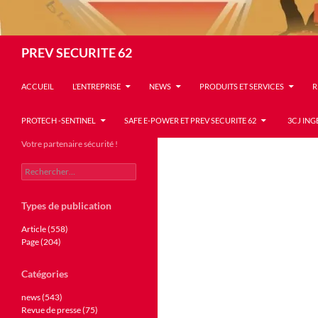
Recherche
PREV SECURITE 62
ACCUEIL
L’ENTREPRISE
NEWS
PRODUITS ET SERVICES
R
PROTECH -SENTINEL
SAFE E-POWER ET PREV SECURITE 62
3CJ ING
Votre partenaire sécurité !
Rechercher :
Types de publication
Article (558)
Page (204)
Catégories
news (543)
Revue de presse (75)