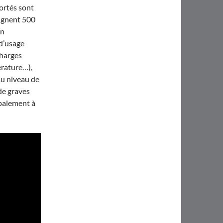
ortés sont
eignent 500
Un
d’usage
charges
érature…),
au niveau de
 de graves
ipalement à