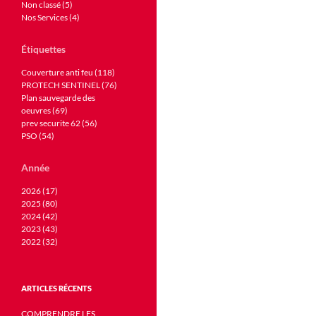
Non classé (5)
Nos Services (4)
Étiquettes
Couverture anti feu (118)
PROTECH SENTINEL (76)
Plan sauvegarde des
oeuvres (69)
prev securite 62 (56)
PSO (54)
Année
2026 (17)
2025 (80)
2024 (42)
2023 (43)
2022 (32)
ARTICLES RÉCENTS
COMPRENDRE LES