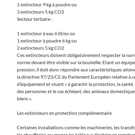
1 extincteur 9 kg à poudre ou
3 extincteurs 5 kg CO2
Secteur tertiaire :
1 extincteur à eau 6 litres ou
1 extincteur à poudre 6 kg ou
2 extincteurs 5 kg CO2
Ces extincteurs doivent obligatoirement respecter la nor
norme devant être visible sur la bouteille. Etant un équi
pression, il doit donc répondre aux caractéristiques atte
la directive 97/23/CE du Parlement Européen relative à c
d’équipement et visant « à garantir la protection, la santé, 
des personnes et le cas échéant, des animaux domestique
biens ».
Les extincteurs en protection complémentaire
Certaines installations comme les machineries, les transf
les chaufferies ou encore les tableaux électriques représ