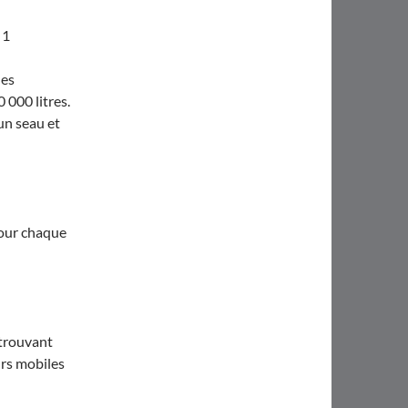
 1
les
 000 litres.
un seau et
pour chaque
 trouvant
urs mobiles