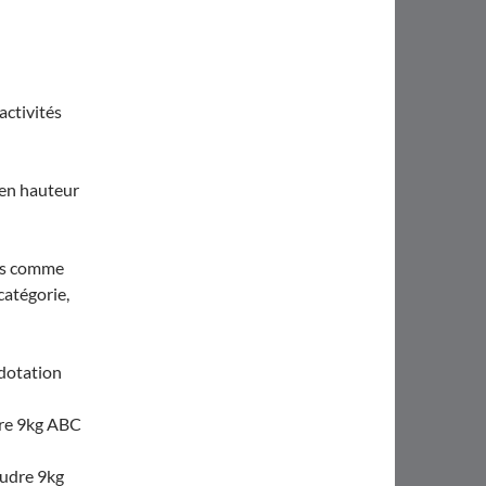
activités
 en hauteur
sés comme
catégorie,
 dotation
dre 9kg ABC
oudre 9kg