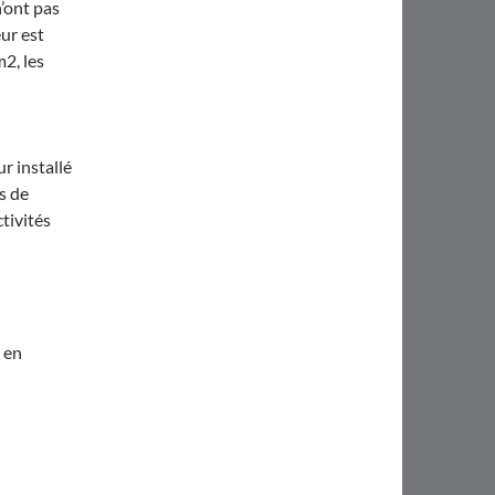
’ont pas
eur est
2, les
r installé
rs de
tivités
n en