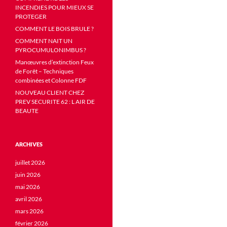
INCENDIES POUR MIEUX SE
PROTEGER
COMMENT LE BOIS BRULE ?
COMMENT NAIT UN
PYROCUMULONIMBUS ?
Manœuvres d’extinction Feux
de Forêt – Techniques
combinées et Colonne FDF
NOUVEAU CLIENT CHEZ
PREV SECURITE 62 : L AIR DE
BEAUTE
ARCHIVES
juillet 2026
juin 2026
mai 2026
avril 2026
mars 2026
février 2026