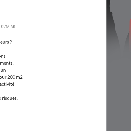
MENTAIRE
teurs ?
ons
ements.
s un
 pour 200 m2
activité
r
 risques.