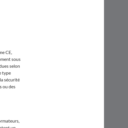
me CE,
pement sous
ndues selon
e type
la sécurité
s ou des
ormateurs,
entent un