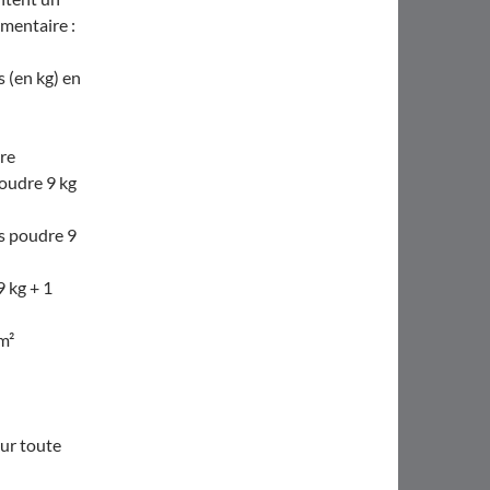
émentaire :
 (en kg) en
ire
poudre 9 kg
rs poudre 9
9 kg + 1
m²
our toute