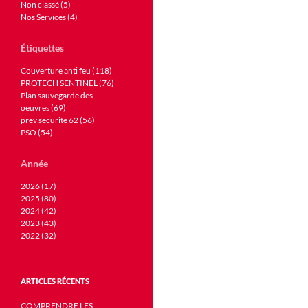
Non classé (5)
Nos Services (4)
Étiquettes
Couverture anti feu (118)
PROTECH SENTINEL (76)
Plan sauvegarde des
oeuvres (69)
prev securite 62 (56)
PSO (54)
Année
2026 (17)
2025 (80)
2024 (42)
2023 (43)
2022 (32)
ARTICLES RÉCENTS
COMPRENDRE LES