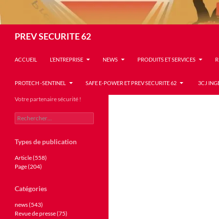
Recherche
PREV SECURITE 62
ACCUEIL
L’ENTREPRISE
NEWS
PRODUITS ET SERVICES
R
PROTECH -SENTINEL
SAFE E-POWER ET PREV SECURITE 62
3CJ ING
Votre partenaire sécurité !
Rechercher :
Types de publication
Article (558)
Page (204)
Catégories
news (543)
Revue de presse (75)