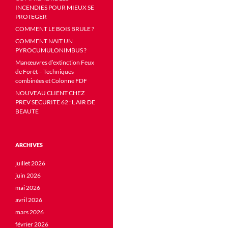
INCENDIES POUR MIEUX SE
PROTEGER
COMMENT LE BOIS BRULE ?
COMMENT NAIT UN
PYROCUMULONIMBUS ?
Manœuvres d’extinction Feux
de Forêt – Techniques
combinées et Colonne FDF
NOUVEAU CLIENT CHEZ
PREV SECURITE 62 : L AIR DE
BEAUTE
ARCHIVES
juillet 2026
juin 2026
mai 2026
avril 2026
mars 2026
février 2026