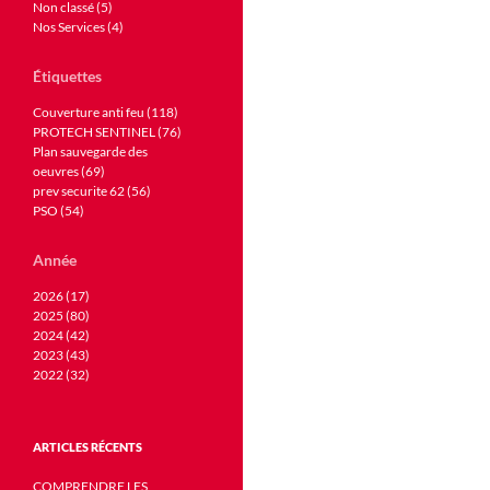
Non classé (5)
Nos Services (4)
Étiquettes
Couverture anti feu (118)
PROTECH SENTINEL (76)
Plan sauvegarde des
oeuvres (69)
prev securite 62 (56)
PSO (54)
Année
2026 (17)
2025 (80)
2024 (42)
2023 (43)
2022 (32)
ARTICLES RÉCENTS
COMPRENDRE LES