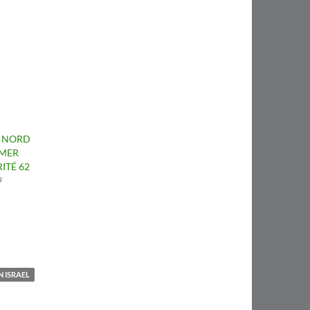
U NORD
OMER
ITÉ 62
9
N ISRAEL