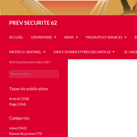
Recherche
PREV SECURITE 62
ACCUEIL
L’ENTREPRISE
NEWS
PRODUITS ET SERVICES
R
PROTECH -SENTINEL
SAFE E-POWER ET PREV SECURITE 62
3CJ ING
Votre partenaire sécurité !
Rechercher :
Types de publication
Article (558)
Page (204)
Catégories
news (543)
Revue de presse (75)