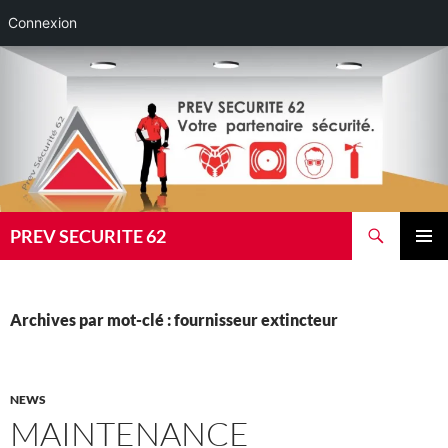
Connexion
Aller
au
contenu
Recherche
PREV SECURITE 62
MENU
PRINCI
Archives par mot-clé : fournisseur extincteur
NEWS
MAINTENANCE