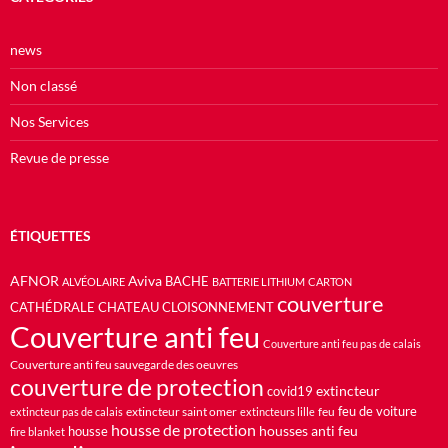
news
Non classé
Nos Services
Revue de presse
ÉTIQUETTES
AFNOR
Aviva
BACHE
ALVÉOLAIRE
BATTERIE LITHIUM
CARTON
couverture
CATHÉDRALE
CHATEAU
CLOISONNEMENT
Couverture anti feu
Couverture anti feu pas de calais
Couverture anti feu sauvegarde des oeuvres
couverture de protection
extincteur
covid19
feu de voiture
extincteur saint omer
feu
extincteur pas de calais
extincteurs lille
housse de protection
housses anti feu
housse
fire blanket