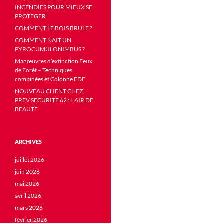
INCENDIES POUR MIEUX SE
PROTEGER
COMMENT LE BOIS BRULE ?
COMMENT NAIT UN
PYROCUMULONIMBUS ?
Manœuvres d’extinction Feux
de Forêt – Techniques
combinées et Colonne FDF
NOUVEAU CLIENT CHEZ
PREV SECURITE 62 : L AIR DE
BEAUTE
ARCHIVES
juillet 2026
juin 2026
mai 2026
avril 2026
mars 2026
février 2026