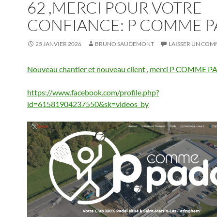
62 ,MERCI POUR VOTRE
CONFIANCE: P COMME P
25 JANVIER 2026
BRUNO SAUDEMONT
LAISSER UN COM
Nouveau chantier et nouveau client , merci P COMME PA
https://www.facebook.com/profile.php?
id=61581904237550&sk=videos_by