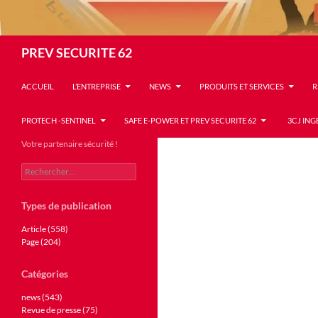
Recherche
PREV SECURITE 62
ACCUEIL
L’ENTREPRISE
NEWS
PRODUITS ET SERVICES
R
PROTECH -SENTINEL
SAFE E-POWER ET PREV SECURITE 62
3CJ ING
Votre partenaire sécurité !
Rechercher :
Types de publication
Article (558)
Page (204)
Catégories
news (543)
Revue de presse (75)