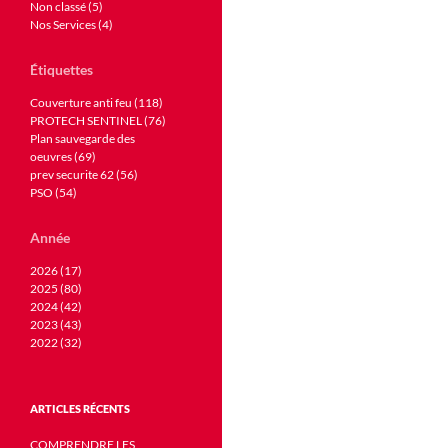
Non classé (5)
Nos Services (4)
Étiquettes
Couverture anti feu (118)
PROTECH SENTINEL (76)
Plan sauvegarde des
oeuvres (69)
prev securite 62 (56)
PSO (54)
Année
2026 (17)
2025 (80)
2024 (42)
2023 (43)
2022 (32)
ARTICLES RÉCENTS
COMPRENDRE LES