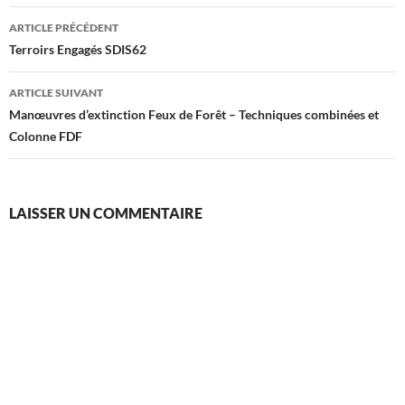
Navigation
ARTICLE PRÉCÉDENT
des
Terroirs Engagés SDIS62
articles
ARTICLE SUIVANT
Manœuvres d’extinction Feux de Forêt – Techniques combinées et
Colonne FDF
LAISSER UN COMMENTAIRE