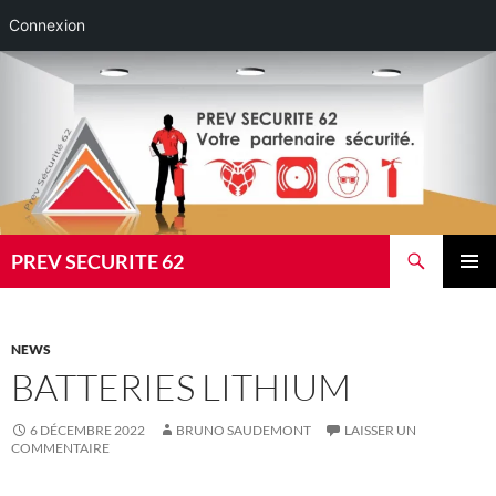
Connexion
Aller
au
contenu
Recherche
PREV SECURITE 62
MENU
PRINCI
NEWS
BATTERIES LITHIUM
6 DÉCEMBRE 2022
BRUNO SAUDEMONT
LAISSER UN
COMMENTAIRE