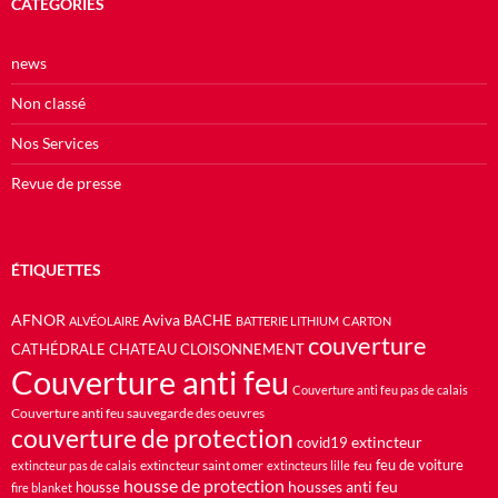
CATÉGORIES
news
Non classé
Nos Services
Revue de presse
ÉTIQUETTES
AFNOR
Aviva
BACHE
ALVÉOLAIRE
BATTERIE LITHIUM
CARTON
couverture
CATHÉDRALE
CHATEAU
CLOISONNEMENT
Couverture anti feu
Couverture anti feu pas de calais
Couverture anti feu sauvegarde des oeuvres
couverture de protection
extincteur
covid19
feu de voiture
extincteur saint omer
feu
extincteur pas de calais
extincteurs lille
housse de protection
housses anti feu
housse
fire blanket