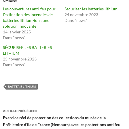
Similaire
Les couvertures anti-feu pour
Sécuriser les batteries lithium
l’extinction des incendies de
24 novembre 2023
batteries lithium-ion : une
Dans "news"
solution innovante
14 janvier 2025
Dans "news"
SÉCURISER LES BATTERIES
LITHIUM
25 novembre 2023
Dans "news"
BATTERIE LITHIUM
Navigation
ARTICLE PRÉCÉDENT
des
Exercice réel de protection des collections du musée de la
Préhistoire d’île de France (Nemours) avec les protections anti feu
articles