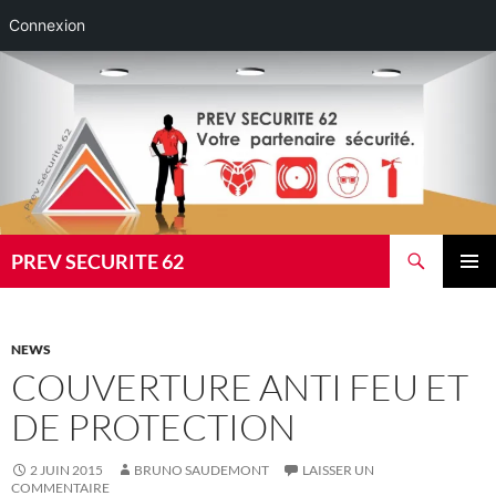
Connexion
Aller
au
contenu
Recherche
PREV SECURITE 62
MENU
PRINCI
NEWS
COUVERTURE ANTI FEU ET
DE PROTECTION
2 JUIN 2015
BRUNO SAUDEMONT
LAISSER UN
COMMENTAIRE