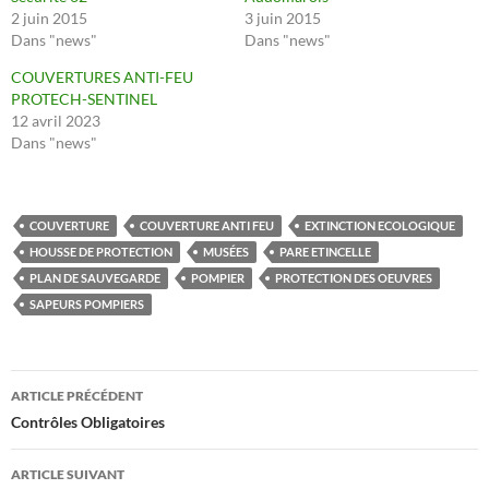
2 juin 2015
3 juin 2015
Dans "news"
Dans "news"
COUVERTURES ANTI-FEU
PROTECH-SENTINEL
12 avril 2023
Dans "news"
COUVERTURE
COUVERTURE ANTI FEU
EXTINCTION ECOLOGIQUE
HOUSSE DE PROTECTION
MUSÉES
PARE ETINCELLE
PLAN DE SAUVEGARDE
POMPIER
PROTECTION DES OEUVRES
SAPEURS POMPIERS
Navigation
ARTICLE PRÉCÉDENT
des
Contrôles Obligatoires
articles
ARTICLE SUIVANT