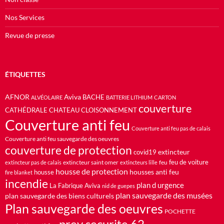
Nos Services
Revue de presse
ÉTIQUETTES
AFNOR
Aviva
BACHE
ALVÉOLAIRE
BATTERIE LITHIUM
CARTON
couverture
CATHÉDRALE
CHATEAU
CLOISONNEMENT
Couverture anti feu
Couverture anti feu pas de calais
Couverture anti feu sauvegarde des oeuvres
couverture de protection
extincteur
covid19
feu de voiture
extincteur saint omer
feu
extincteur pas de calais
extincteurs lille
housse de protection
housses anti feu
housse
fire blanket
incendie
plan d urgence
La Fabrique Aviva
nid de guepes
plan sauvegarde des musées
plan sauvegarde des biens culturels
Plan sauvegarde des oeuvres
POCHETTE
prev securite 62