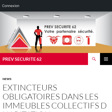
Connexion
Aller
au
contenu
Recherche
PREV SECURITE 62
MENU
PRINCI
NEWS
EXTINCTEURS
OBLIGATOIRES DANS LES
IMMEUBLES COLLECTIFS D