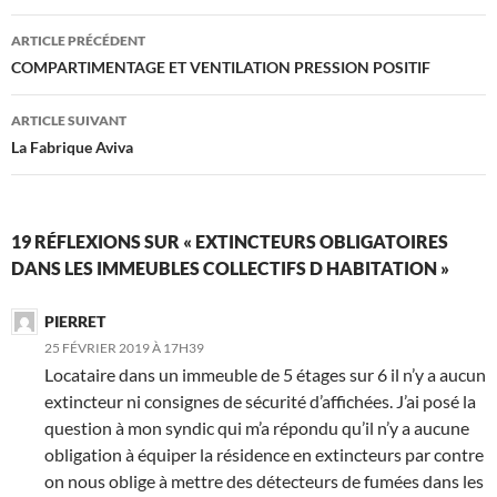
Navigation
ARTICLE PRÉCÉDENT
des
COMPARTIMENTAGE ET VENTILATION PRESSION POSITIF
articles
ARTICLE SUIVANT
La Fabrique Aviva
19 RÉFLEXIONS SUR « EXTINCTEURS OBLIGATOIRES
DANS LES IMMEUBLES COLLECTIFS D HABITATION »
PIERRET
25 FÉVRIER 2019 À 17H39
Locataire dans un immeuble de 5 étages sur 6 il n’y a aucun
extincteur ni consignes de sécurité d’affichées. J’ai posé la
question à mon syndic qui m’a répondu qu’il n’y a aucune
obligation à équiper la résidence en extincteurs par contre
on nous oblige à mettre des détecteurs de fumées dans les