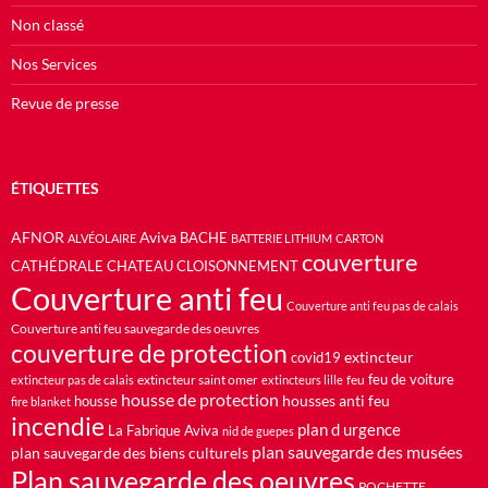
Non classé
Nos Services
Revue de presse
ÉTIQUETTES
AFNOR
Aviva
BACHE
ALVÉOLAIRE
BATTERIE LITHIUM
CARTON
couverture
CATHÉDRALE
CHATEAU
CLOISONNEMENT
Couverture anti feu
Couverture anti feu pas de calais
Couverture anti feu sauvegarde des oeuvres
couverture de protection
extincteur
covid19
feu de voiture
extincteur saint omer
feu
extincteur pas de calais
extincteurs lille
housse de protection
housses anti feu
housse
fire blanket
incendie
plan d urgence
La Fabrique Aviva
nid de guepes
plan sauvegarde des musées
plan sauvegarde des biens culturels
Plan sauvegarde des oeuvres
POCHETTE