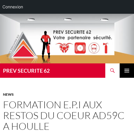
Connexion
Aller
au
contenu
Recherche
PREV SECURITE 62
MENU
PRINCI
NEWS
FORMATION E.P.I AUX
RESTOS DU COEUR AD59C
A HOULLE