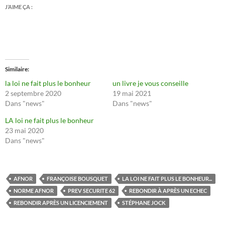
J’AIME ÇA :
Similaire
la loi ne fait plus le bonheur
un livre je vous conseille
2 septembre 2020
19 mai 2021
Dans "news"
Dans "news"
LA loi ne fait plus le bonheur
23 mai 2020
Dans "news"
AFNOR
FRANÇOISE BOUSQUET
LA LOI NE FAIT PLUS LE BONHEUR...
NORME AFNOR
PREV SECURITE 62
REBONDIR À APRÈS UN ECHEC
REBONDIR APRÈS UN LICENCIEMENT
STÉPHANE JOCK