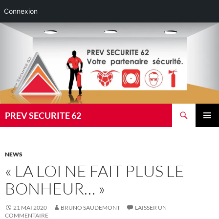
Connexion
Aller
au
contenu
Recherche
PREV SECURITE 62
MENU
PRINCI
NEWS
« LA LOI NE FAIT PLUS LE
BONHEUR… »
21 MAI 2020
BRUNO SAUDEMONT
LAISSER UN
COMMENTAIRE