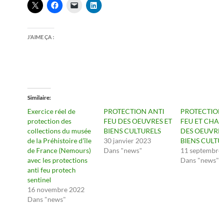
J’AIME ÇA :
Similaire
Exercice réel de
PROTECTION ANTI
PROTECTIO
protection des
FEU DES OEUVRES ET
FEU ET CH
collections du musée
BIENS CULTURELS
DES OEUVR
de la Préhistoire d’île
30 janvier 2023
BIENS CULT
de France (Nemours)
Dans "news"
11 septembr
avec les protections
Dans "news"
anti feu protech
sentinel
16 novembre 2022
Dans "news"