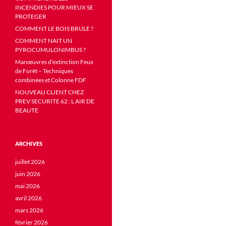
INCENDIES POUR MIEUX SE
PROTEGER
COMMENT LE BOIS BRULE ?
COMMENT NAIT UN
PYROCUMULONIMBUS ?
Manœuvres d’extinction Feux
de Forêt – Techniques
combinées et Colonne FDF
NOUVEAU CLIENT CHEZ
PREV SECURITE 62 : L AIR DE
BEAUTE
ARCHIVES
juillet 2026
juin 2026
mai 2026
avril 2026
mars 2026
février 2026