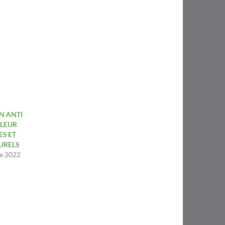
N ANTI
ALEUR
ES ET
URELS
e 2022