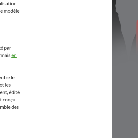
lisation
 le modèle
gé par
rmais
en
entre le
et les
ent, édité
st conçu
emble des