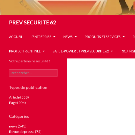
Recherche
PREV SECURITE 62
ACCUEIL
L’ENTREPRISE
NEWS
PRODUITS ET SERVICES
R
PROTECH -SENTINEL
SAFE E-POWER ET PREV SECURITE 62
3CJ ING
Votre partenaire sécurité !
Rechercher :
Types de publication
Article (558)
Page (204)
Catégories
news (543)
Revue de presse (75)