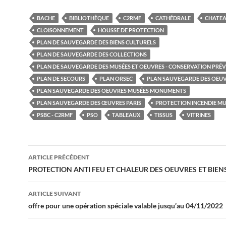
BACHE
BIBLIOTHÈQUE
C2RMF
CATHÉDRALE
CHATE
CLOISONNEMENT
HOUSSE DE PROTECTION
PLAN DE SAUVEGARDE DES BIENS CULTURELS
PLAN DE SAUVEGARDE DES COLLECTIONS
PLAN DE SAUVEGARDE DES MUSÉES ET OEUVRES - CONSERVATION PRÉ
PLAN DE SECOURS
PLAN ORSEC
PLAN SAUVEGARDE DES OEU
PLAN SAUVEGARDE DES OEUVRES MUSÉES MONUMENTS
PLAN SAUVEGARDE DES ŒUVRES PARIS
PROTECTION INCENDIE MU
PSBC - C2RMF
PSO
TABLEAUX
TISSUS
VITRINES
Navigation
ARTICLE PRÉCÉDENT
des
PROTECTION ANTI FEU ET CHALEUR DES OEUVRES ET BIEN
articles
ARTICLE SUIVANT
offre pour une opération spéciale valable jusqu’au 04/11/2022