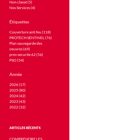
Non classé (5)
Nos Services (4)
Étiquettes
Couverture anti feu (118)
PROTECH SENTINEL (76)
Plan sauvegarde des
oeuvres (69)
prev securite 62 (56)
PSO (54)
Année
2026 (17)
2025 (80)
2024 (42)
2023 (43)
2022 (32)
ARTICLES RÉCENTS
COMPRENDRE LES