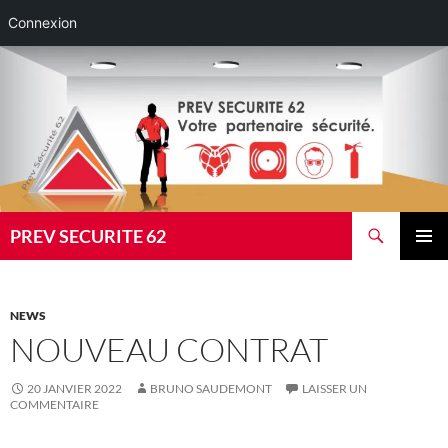
Connexion
Aller
au
contenu
Recherche
PREV SECURITE 62
MENU
PRINCI
NEWS
NOUVEAU CONTRAT
20 JANVIER 2022
BRUNO SAUDEMONT
LAISSER UN
COMMENTAIRE