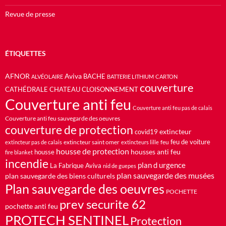
Revue de presse
ÉTIQUETTES
AFNOR
Aviva
BACHE
ALVÉOLAIRE
BATTERIE LITHIUM
CARTON
couverture
CATHÉDRALE
CHATEAU
CLOISONNEMENT
Couverture anti feu
Couverture anti feu pas de calais
Couverture anti feu sauvegarde des oeuvres
couverture de protection
extincteur
covid19
feu de voiture
extincteur saint omer
feu
extincteur pas de calais
extincteurs lille
housse de protection
housses anti feu
housse
fire blanket
incendie
plan d urgence
La Fabrique Aviva
nid de guepes
plan sauvegarde des musées
plan sauvegarde des biens culturels
Plan sauvegarde des oeuvres
POCHETTE
prev securite 62
pochette anti feu
PROTECH SENTINEL
Protection