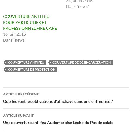
23 juillet 2016
Dans "news"
COUVERTURE ANTI FEU
POUR PARTICULIER ET
PROFESSIONNEL FIRE CAPE
16 juin 2015
Dans "news"
COUVERTURE ANTI FEU
COUVERTURE DE DÉSINCARCÉRATION
COUVERTURE DE PROTECTION
Navigation
ARTICLE PRÉCÉDENT
des
Quelles sont les obligations d’affichage dans une entreprise ?
articles
ARTICLE SUIVANT
Une couverture anti feu Audomaroise L’écho du Pas de calais