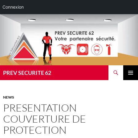
Connexion
Aller
au
contenu
Recherche
PREV SECURITE 62
MENU
PRINCI
NEWS
PRESENTATION
COUVERTURE DE
PROTECTION