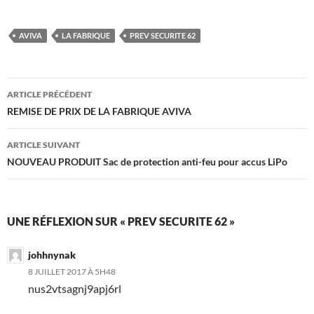
AVIVA
LA FABRIQUE
PREV SECURITE 62
Navigation
ARTICLE PRÉCÉDENT
des
REMISE DE PRIX DE LA FABRIQUE AVIVA
articles
ARTICLE SUIVANT
NOUVEAU PRODUIT Sac de protection anti-feu pour accus LiPo
UNE RÉFLEXION SUR « PREV SECURITE 62 »
johhnynak
8 JUILLET 2017 À 5H48
nus2vtsagnj9apj6rl