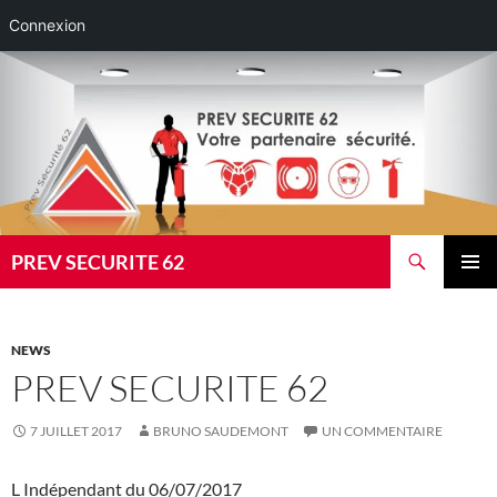
Connexion
Aller
au
contenu
Recherche
PREV SECURITE 62
MENU
PRINCI
NEWS
PREV SECURITE 62
7 JUILLET 2017
BRUNO SAUDEMONT
UN COMMENTAIRE
L Indépendant du 06/07/2017