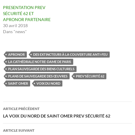
PRESENTATION PREV
SÉCURITÉ 62 ET
APRONOR PARTENAIRE
30 avril 2018
Dans "news"
APRONOR
DES EXTINCTEURS À LA COUVERTURE ANTI-FEU
LA CATHÉDRALE NOTRE-DAME DE PARIS
PLAN SAUVEGARDE DES BIENS CULTURELS
PLANS DE SAUVEGARDE DES ŒUVRES
PREV’SÉCURITÉ 62
SAINT OMER
VOIX DU NORD
Navigation
ARTICLE PRÉCÉDENT
des
LA VOIX DU NORD DE SAINT OMER PREV SÉCURITÉ 62
articles
ARTICLE SUIVANT