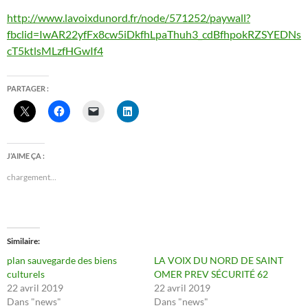
http://www.lavoixdunord.fr/node/571252/paywall?
fbclid=IwAR22yfFx8cw5iDkfhLpaThuh3_cdBfhpokRZSYEDNs
cT5ktlsMLzfHGwIf4
PARTAGER :
J’AIME ÇA :
chargement…
Similaire
plan sauvegarde des biens
LA VOIX DU NORD DE SAINT
culturels
OMER PREV SÉCURITÉ 62
22 avril 2019
22 avril 2019
Dans "news"
Dans "news"