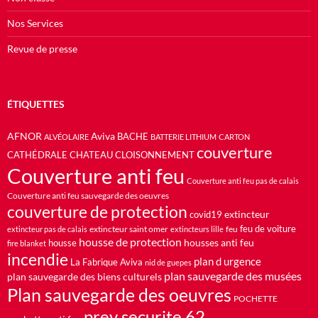
Nos Services
Revue de presse
ÉTIQUETTES
AFNOR
Aviva
BACHE
ALVÉOLAIRE
BATTERIE LITHIUM
CARTON
couverture
CATHÉDRALE
CHATEAU
CLOISONNEMENT
Couverture anti feu
Couverture anti feu pas de calais
Couverture anti feu sauvegarde des oeuvres
couverture de protection
extincteur
covid19
feu de voiture
extincteur saint omer
feu
extincteur pas de calais
extincteurs lille
housse de protection
housses anti feu
housse
fire blanket
incendie
plan d urgence
La Fabrique Aviva
nid de guepes
plan sauvegarde des musées
plan sauvegarde des biens culturels
Plan sauvegarde des oeuvres
POCHETTE
prev securite 62