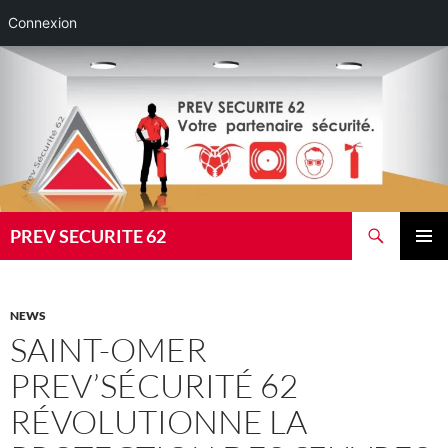
Connexion
Aller
au
contenu
Recherche
PREV SECURITE 62
MENU
PRINCI
NEWS
SAINT-OMER
PREV’SÉCURITÉ 62
RÉVOLUTIONNE LA