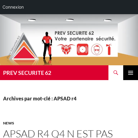
Connexion
Aller
au
contenu
Recherche
PREV SECURITE 62
MENU
PRINCI
Archives par mot-clé : APSAD r4
NEWS
APSAD R4 Q4 N EST PAS